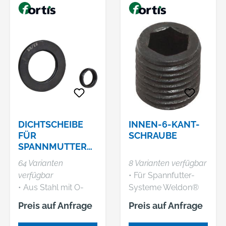
DICHTSCHEIBE
INNEN-6-KANT-
FÜR
SCHRAUBE
SPANNMUTTER
ER
64 Varianten
8 Varianten verfügbar
verfügbar
• Für Spannfutter-
• Aus Stahl mit O-
Systeme Weldon®
Ring aus hochfestem
und Whistler Notch
Preis auf Anfrage
Preis auf Anfrage
PEM •
Spanndurchmesser-