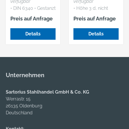
verfügbar
verfügbar
• DIN 6340 • Gestanzt
• Höhe 3 d, nicht
• Plangepresst •
durchschraubbar •
Preis auf Anfrage
Preis auf Anfrage
Vergütet * DIN
Vergütungsstahl auf
erweitert
Festigkeitsklasse 10 •
Details
Details
Verbindungselement
zwischen Schrauben
mit T-Nuten und
Stiftschrauben
Unternehmen
Sartorius Stahlhandel GmbH & Co. KG
Werrastr. 15
26135 Oldenburg
Deutschland
Kontakt: