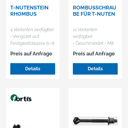
T-NUTENSTEIN
ROMBUSSCHRAU
RHOMBUS
BE FÜR T-NUTEN
4 Varianten verfügbar
11 Varianten
• Vergütet auf
verfügbar
Festigkeitsklasse 6–8
• Geschmiedet • Mit
• Kann von oben
gefräster T-
Preis auf Anfrage
Preis auf Anfrage
eingesetzt werden,
Nutenführung •
wenn seitliches
Gerolltes Gewinde •
Details
Details
Einführen nicht
Vergütet auf
möglich
Festigkeitsklasse 8.8