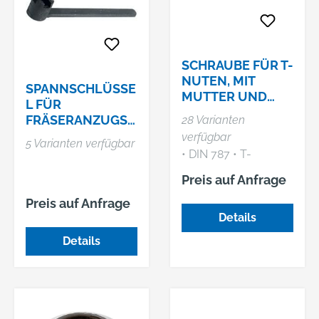
SCHRAUBE FÜR T-
NUTEN, MIT
SPANNSCHLÜSSE
MUTTER UND
L FÜR
SCHEIBE
FRÄSERANZUGSS
28 Varianten
CHRAUBEN
verfügbar
5 Varianten verfügbar
• DIN 787 • T-
Nutenführung
Preis auf Anfrage
gefräst • Gerolltes
Preis auf Anfrage
Gewinde •
Details
Gestempelt mit
Festigkeitsklasse
Details
Lieferung: Mit Mutter
und Unterlegscheibe.