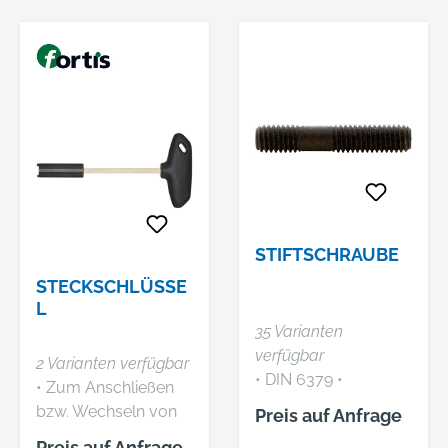
Ende für Scheiben
DIN 6340
STIFTSCHRAUBE
STECKSCHLÜSSE
L
35 Varianten
verfügbar
2 Varianten verfügbar
• DIN 6379 •
• Zum Anschließen
Gerolltes Gewinde •
bzw. Wechseln von
Preis auf Anfrage
Speziell für
Kühlmittelrohren
Preis auf Anfrage