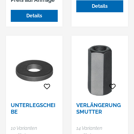
Spannzwecke
Details
entwickelte
Stiftschrauben, in
Details
Längenabstufungen
den Normzahlen
angepasst • M6–M12
vergütet auf
Festigkeitsklasse
10.9; M14–M24
vergütet auf
Festigkeitsklasse 8.8
UNTERLEGSCHEI
VERLÄNGERUNG
BE
SMUTTER
10 Varianten
14 Varianten