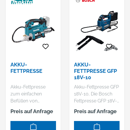
AKKU-
AKKU-
FETTPRESSE
FETTPRESSE GFP
18V-10
Akku-Fettpresse
Akku-Fettpresse GFP
zum einfachen
18V-10, Die Bosch
Befüllen von
Fettpresse GFP 18V-
schmierstoffgeführte
10 erleichtert das
Preis auf Anfrage
Preis auf Anfrage
n Lagern über
Schmieren. Mit einem
Schmiernippel -
praktischen
Automatischer
Pumpmodus kannst