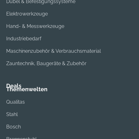
g/min. Es ist mit
Dübel & Befestigungssysteme
einem 1200 mm
Elektrowerkzeuge
langen Schlauch,
einer geraden und
Hand- & Messwerkzeuge
einer 90°-Kupplung
sowie einer LED-
Industriebedarf
Leuchte ausgestattet
Maschinenzubehör & Verbrauchsmaterial
und kommt mit
einem
Zauntechnik, Baugeräte & Zubehör
Pumpenmodus für
präzise Dosierung. 1
x XL-BOXX (1 600
Deals
Themenwelten
A02 59V)
Qualitas
Stahl
Bosch