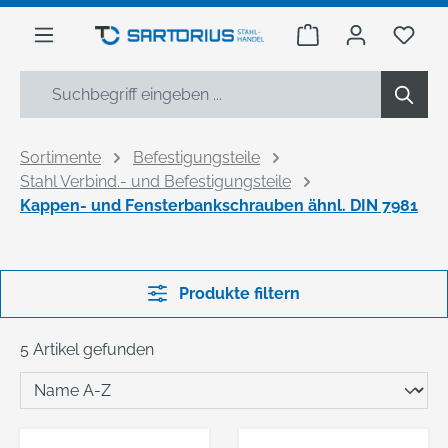
alt springen
Warenkorb enthäl
Du h
Sortimente
Befestigungsteile
Stahl Verbind.- und Befestigungsteile
Kappen- und Fensterbankschrauben ähnl. DIN 7981
Produkte filtern
5 Artikel gefunden