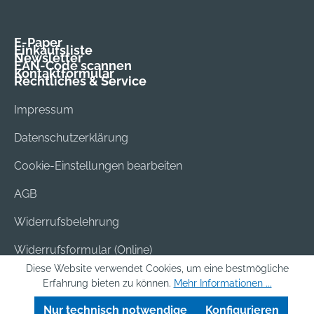
E-Paper
Einkaufsliste
Newsletter
EAN-Code scannen
Kontaktformular
Rechtliches & Service
Impressum
Datenschutzerklärung
Cookie-Einstellungen bearbeiten
AGB
Widerrufsbelehrung
Widerrufsformular (Online)
Diese Website verwendet Cookies, um eine bestmögliche
Versand & Bezahlung
Erfahrung bieten zu können.
Mehr Informationen ...
Batterieentsorgung
Nur technisch notwendige
Konfigurieren