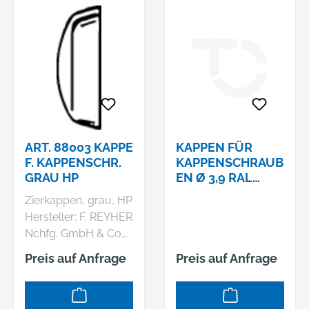
ART. 88003 KAPPE
KAPPEN FÜR
F. KAPPENSCHR.
KAPPENSCHRAUB
GRAU HP
EN Ø 3,9 RAL
8011,
Zierkappen, grau, HP
NUSSBRAUN
Hersteller: F. REYHER
Nchfg. GmbH & Co.
KG, Haferweg 1,
Preis auf Anfrage
Preis auf Anfrage
22769 Hamburg, DE,
+4940853630,
mail@reyher.de