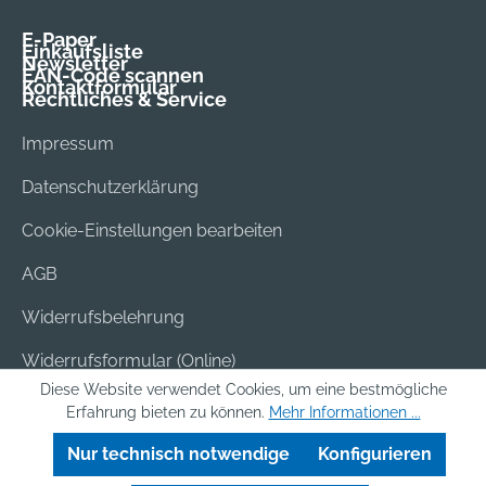
E-Paper
Einkaufsliste
Newsletter
EAN-Code scannen
Kontaktformular
Rechtliches & Service
Impressum
Datenschutzerklärung
Cookie-Einstellungen bearbeiten
AGB
Widerrufsbelehrung
Widerrufsformular (Online)
Diese Website verwendet Cookies, um eine bestmögliche
Versand & Bezahlung
Erfahrung bieten zu können.
Mehr Informationen ...
Batterieentsorgung
Nur technisch notwendige
Konfigurieren