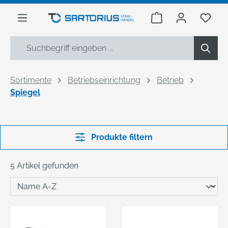
alt springen
Warenkorb enthäl
Du h
Sortimente
Betriebseinrichtung
Betrieb
Spiegel
Produkte filtern
5 Artikel gefunden