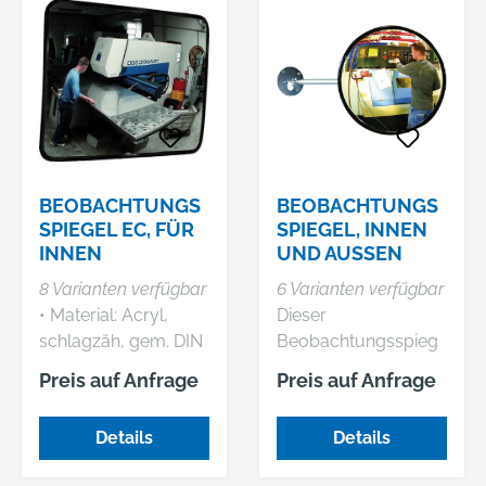
BEOBACHTUNGS
BEOBACHTUNGS
SPIEGEL EC, FÜR
SPIEGEL, INNEN
INNEN
UND AUSSEN
8 Varianten verfügbar
6 Varianten verfügbar
• Material: Acryl,
Dieser
schlagzäh, gem. DIN
Beobachtungsspieg
ISO 179-1 (ca. 70 %
el eignet sich zur
Preis auf Anfrage
Preis auf Anfrage
schlagfester als Glas)
Überwachung sowie
• UV-beständig •
zur Vermeidung von
Details
Details
Teleskop-
Unfällen und
Wandhalterung,
Diebstählen. Vorteile: