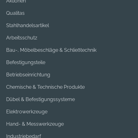
Aktionen
gleichmäßiges
Nachspannen des
Qualitas
Schleifbandes.Das
Schleifaggregat ist
Stahlhandelsartikel
stufenlos neigbar,
Arbeitsschutz
zusätzlich erhöht
eine wegklappbare
Bau-, Möbelbeschläge & Schließtechnik
Schutzscheibe die
Sicherheit beim
Befestigungsteile
Arbeiten.
Betriebseinrichtung
Chemische & Technische Produkte
Dübel & Befestigungssysteme
Elektrowerkzeuge
Hand- & Messwerkzeuge
Industriebedarf