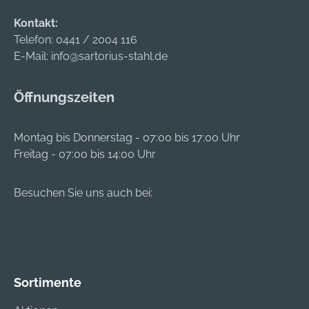
unkomplizierten
Kontakt:
Schleifbandwechsel.
Telefon:
0441 / 2004 116
Zwei Absaugstutzen,
E-Mail:
info@sartorius-stahl.de
jeweils am
Funkenkasten und an
Öffnungszeiten
der hinteren
Bandrolle, erlauben
den Einsatz mit oder
Montag bis Donnerstag - 07:00 bis 17:00 Uhr
ohne Absaugung.Die
Freitag - 07:00 bis 14:00 Uhr
Bandlaufjustierung
erfolgt einfach über
Besuchen Sie uns auch bei:
eine Stellschraube
an der vorderen
Kontaktrolle.Das
automatische,
federgestützte
Bandspannsystem
Sortimente
gewährleistet ein