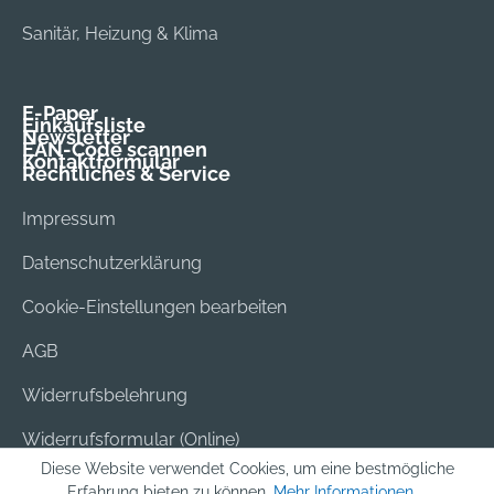
Sanitär, Heizung & Klima
E-Paper
Einkaufsliste
Newsletter
EAN-Code scannen
Kontaktformular
Rechtliches & Service
Impressum
Datenschutzerklärung
Cookie-Einstellungen bearbeiten
AGB
Widerrufsbelehrung
Widerrufsformular (Online)
Diese Website verwendet Cookies, um eine bestmögliche
Versand & Bezahlung
Erfahrung bieten zu können.
Mehr Informationen ...