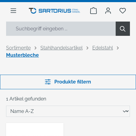
alt springen
Warenkorb enthäl
Du h
Sortimente
Stahlhandelsartikel
Edelstahl
Musterbleche
Produkte filtern
1 Artikel gefunden