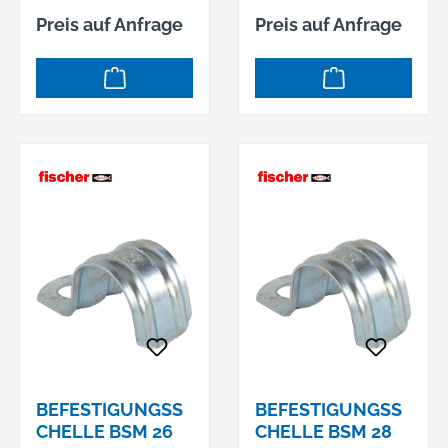
einlaschige Schelle
einlaschige Schelle
Preis auf Anfrage
Preis auf Anfrage
aus Metall zur
aus Metall zur
Befestigung von
Befestigung von
Elektrokabeln,
Elektrokabeln,
Kunststoff-
Kunststoff-
Isolierrohren und
Isolierrohren und
Stahlpanzerrohren.
Stahlpanzerrohren.
Zur Montage werden
Zur Montage werden
die Rohre oder die
die Rohre oder die
Kabel in die Schelle
Kabel in die Schelle
eingelegt. In Beton ist
eingelegt. In Beton ist
die Befestigung mit
die Befestigung mit
dem fischer
dem fischer
Einschlagnagel zu
Einschlagnagel zu
empfehlen, in Holz
empfehlen, in Holz
mit einer Holz- oder
mit einer Holz- oder
Spanplattenschraub
Spanplattenschraub
BEFESTIGUNGSS
BEFESTIGUNGSS
e und in allen
e und in allen
CHELLE BSM 26
CHELLE BSM 28
anderen Baustoffen
anderen Baustoffen