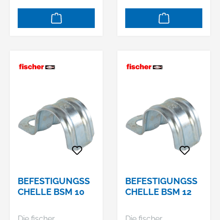
und zusätzlicher
und zusätzlicher
Schraube und Dübel
Schraube und Dübel
einfach am
einfach am
Untergrund befestigt
Untergrund befestigt
werden. Mit nur zwei
werden. Mit nur zwei
Artikeln wird eine
Artikeln wird eine
Bandbreite von
Bandbreite von
Durchmesser 8 bis
Durchmesser 8 bis
63mm abgedeckt.
63mm abgedeckt.
Durch das Langloch
Durch das Langloch
im Sockel kann
im Sockel kann
dieser bei Bedarf
dieser bei Bedarf
noch etwas
noch etwas
ausgerichtet werden.
ausgerichtet werden.
Der Sockel lässt sich
Der Sockel lässt sich
BEFESTIGUNGSS
BEFESTIGUNGSS
mit dem 2-
mit dem 2-
CHELLE BSM 10
CHELLE BSM 12
Komponenten
Komponenten
Kunststoffdübel
Kunststoffdübel
Die fischer
Die fischer