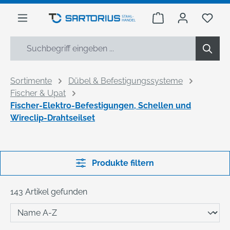
alt springen
Warenkorb enthäl
Du h
Sortimente
Dübel & Befestigungssysteme
Fischer & Upat
Fischer-Elektro-Befestigungen, Schellen und
Wireclip-Drahtseilset
Produkte filtern
143 Artikel gefunden