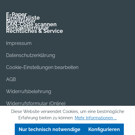
E-Paper
Einkaufsliste
Newsletter
EAN-Code scannen
Kontaktformular
Rechtliches & Service
Impressum
Datenschutzerklärung
Cookie-Einstellungen bearbeiten
AGB
Widerrufsbelehrung
Widerrufsformular (Online)
Diese Website verwendet Cookies, um eine bestmögliche
Versand & Bezahlung
Erfahrung bieten zu können.
Mehr Informationen ...
Batterieentsorgung
Nur technisch notwendige
Konfigurieren