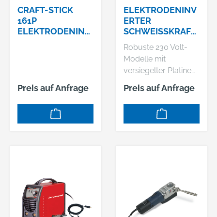
CRAFT-STICK
ELEKTRODENINV
161P
ERTER
ELEKTRODENINV
SCHWEISSKRAFT
ERTER
CRAFT-STICK
Robuste 230 Volt-
SCHWEISSKRAFT
161P AKTIONS-
Modelle mit
SET
versiegelter Platine
für den
Preis auf Anfrage
Preis auf Anfrage
professionellen
Einsatz Alle Geräte
sind in moderner
Inverter -
Technologie
aufgebautBestens
geeignet für
Montagearbeiten
(auf der Leiter, auf
dem Gerüst,…) und
durch Schutzart IP