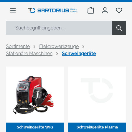
alt springen
Warenkorb enthäl
Du h
Sortimente
Elektrowerkzeuge
Stationäre Maschinen
Schweißgeräte
Schweißgeräte WIG
Schweißgeräte Plasma