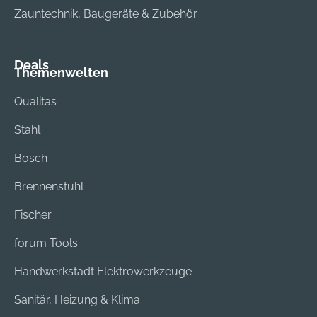
und
Zauntechnik, Baugeräte & Zubehör
Spannungsüberwac
hung gewährleisten
einen zuverlässigen
Deals
Themenwelten
und sicheren Betrieb.
Qualitas
Stahl
Bosch
Brennenstuhl
Fischer
forum Tools
Handwerkstadt Elektrowerkzeuge
Sanitär, Heizung & Klima