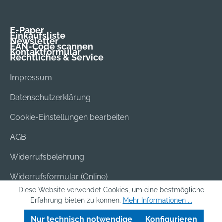
E-Paper
Einkaufsliste
Newsletter
EAN-Code scannen
Kontaktformular
Rechtliches & Service
Impressum
Datenschutzerklärung
Cookie-Einstellungen bearbeiten
AGB
Widerrufsbelehrung
Widerrufsformular (Online)
Diese Website verwendet Cookies, um eine bestmögliche
Versand & Bezahlung
Erfahrung bieten zu können.
Mehr Informationen ...
Batterieentsorgung
Nur technisch notwendige
Konfigurieren