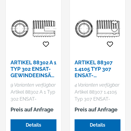
ARTIKEL 88302 A 1
ARTIKEL 88307
TYP 302 ENSAT-
1.4105 TYP 307
GEWINDEEINSÄT
ENSAT-
ZE TYP 302
GEWINDEEINSÄT
9 Varianten verfügbar
4 Varianten verfügbar
SELBSTSCHN.,
ZE TYP 307, KURZ,
Artikel 88302 A 1 Typ
Artikel 88307 1.4105
SCHNEIDSCHL
SELBSTSCHN., S
302 ENSAT-
Typ 307 ENSAT-
Gewindeeinsätze Typ
Gewindeeinsätze Typ
Preis auf Anfrage
Preis auf Anfrage
302 selbstschn.,
307, kurz,
Schneidschlitz,
selbstschn.,
Details
Details
Regelgew.
Schneidbohrungen,