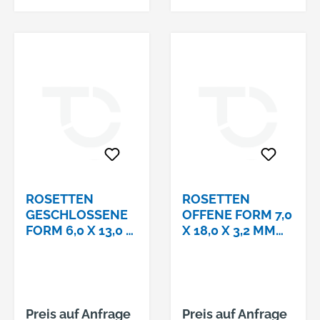
Linsensenkköpfe -
Abmessung: 7,0
x12,0 x3,4 VE=S (100
Stück )
ROSETTEN
ROSETTEN
GESCHLOSSENE
OFFENE FORM 7,0
FORM 6,0 X 13,0 X
X 18,0 X 3,2 MM
3,0 MM MESSING
MESSING
VERNICKELT
VERNICKELT
Preis auf Anfrage
Preis auf Anfrage