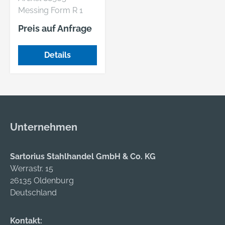
BEN, AUFLAGE O
Messing Form R 1
galvanisch vernickelt
Preis auf Anfrage
Rosettenscheiben,
Auflage offen, für
Details
Senk- und
Linsensenkköpfe
Unternehmen
Sartorius Stahlhandel GmbH & Co. KG
Werrastr. 15
26135 Oldenburg
Deutschland
Kontakt: