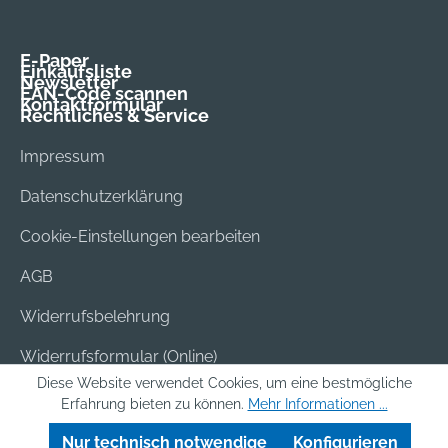
E-Paper
Einkaufsliste
Newsletter
EAN-Code scannen
Kontaktformular
Rechtliches & Service
Impressum
Datenschutzerklärung
Cookie-Einstellungen bearbeiten
AGB
Widerrufsbelehrung
Widerrufsformular (Online)
Diese Website verwendet Cookies, um eine bestmögliche
Versand & Bezahlung
Erfahrung bieten zu können.
Mehr Informationen ...
Batterieentsorgung
Nur technisch notwendige
Konfigurieren