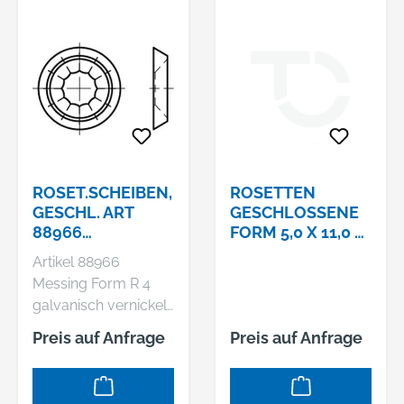
ROSET.SCHEIBEN,
ROSETTEN
GESCHL. ART
GESCHLOSSENE
88966
FORM 5,0 X 11,0 X
ROSETTENSCH.
2,4 MM MESSING
Artikel 88966
MESSING 7,0
VERNICKELT
Messing Form R 4
VERNICKELT US
galvanisch vernickelt
4157
Rosettenscheiben,
GESCHLOSSEN
Preis auf Anfrage
Preis auf Anfrage
Auflage
MS NI S
geschlossen, für
Senk-und