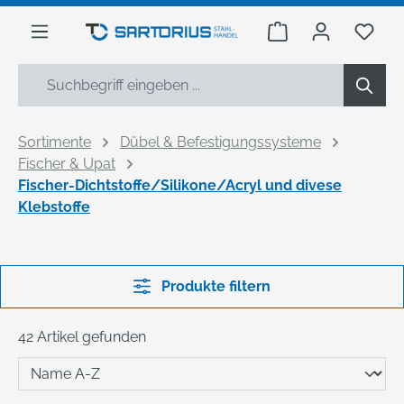
alt springen
Warenkorb enthäl
Du h
Sortimente
Dübel & Befestigungssysteme
Fischer & Upat
Fischer-Dichtstoffe/Silikone/Acryl und divese
Klebstoffe
Produkte filtern
42 Artikel gefunden