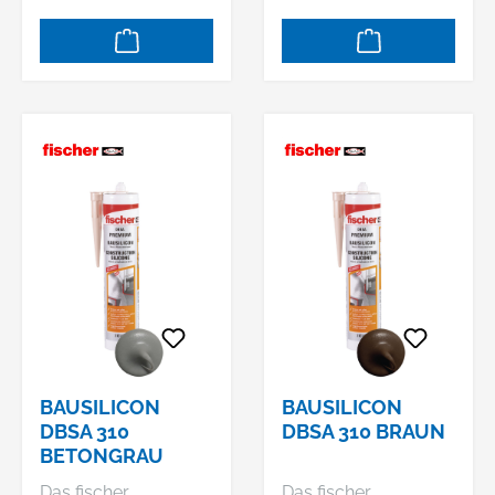
Steil- und
und der geringen
Flachdachbereich. Er
Geruchsentwickelun
haftet auch auf
g ideal für
bituminösen oder
anspruchsvolle
nassen
Anwendungen. Der
Untergründen sowie
Silicondichtstoff auf
auf Kupfer. Mit dem
Alkoxy-Basis bietet
All-Weather AC
besonders hohen
werden
Hafteigenschaften
Regenfallrohre
auf einer Vielzahl von
abgedichtet, sowie
Untergründen im
Regenrinnen,
Innen- und im
Lüftungsrohre und -
Außenbereich. Das
kanäle,
Bausilicon eignet
Abwasserrohre,
sich für die
BAUSILICON
BAUSILICON
Lichtkuppeln und
Fensterversiegelung
DBSA 310
DBSA 310 BRAUN
Blechverkleidungen.
und für Bewegungs-
BETONGRAU
Seine hohe
und Anschlussfugen
Das fischer
Das fischer