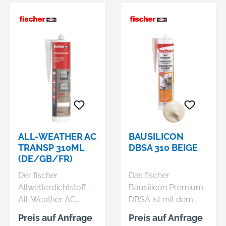
ALL-WEATHER AC
BAUSILICON
TRANSP 310ML
DBSA 310 BEIGE
(DE/GB/FR)
Der fischer
Das fischer
Allwetterdichtstoff
Bausilicon Premium
All-Weather AC
DBSA ist mit dem
eignet sich für
sehr geringem
Preis auf Anfrage
Preis auf Anfrage
Abdichtungen im
Volumenschwund