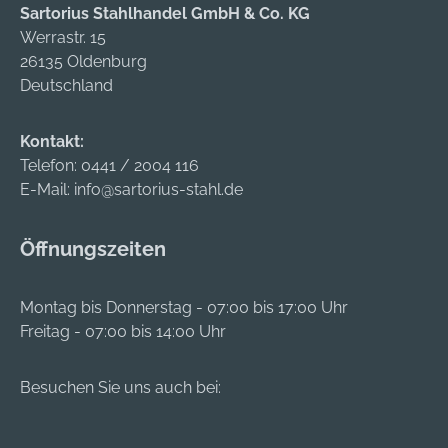
Sartorius Stahlhandel GmbH & Co. KG
Dichtstoff für
Dichtstoff für
und frei von
Werrastr. 15
Anschlussfugen im
Anschlussfugen im
Phthalat-
26135 Oldenburg
Gebäudeinneren
Gebäudeinneren
Weichmachern und
Deutschland
zwischen Fenster,
zwischen Fenster,
somit optimal für
Türe, Treppe, Decke
Türe, Treppe, Decke
den Innenbereich
und Wand.
und Wand.
Kontakt:
geeignet. Für
Telefon:
0441 / 2004 116
Anwendungen im
E-Mail:
info@sartorius-stahl.de
Außenbereich ist das
fischer DMA
ebenfalls sehr gut
Öffnungszeiten
geeignet.
Montag bis Donnerstag - 07:00 bis 17:00 Uhr
Freitag - 07:00 bis 14:00 Uhr
Besuchen Sie uns auch bei: