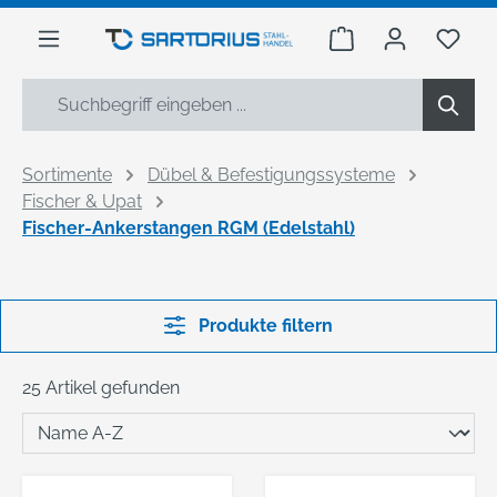
alt springen
Warenkorb enthäl
Du h
Sortimente
Dübel & Befestigungssysteme
Fischer & Upat
Fischer-Ankerstangen RGM (Edelstahl)
Produkte filtern
25 Artikel gefunden