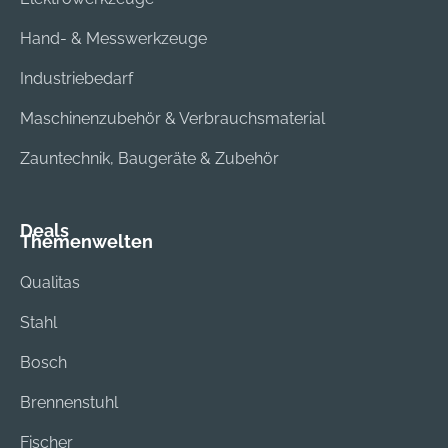
Außenbereich
Außenbereich
geeignet.
geeignet.
Hand- & Messwerkzeuge
Industriebedarf
Maschinenzubehör & Verbrauchsmaterial
Zauntechnik, Baugeräte & Zubehör
Deals
Themenwelten
Qualitas
Stahl
Bosch
Brennenstuhl
Fischer