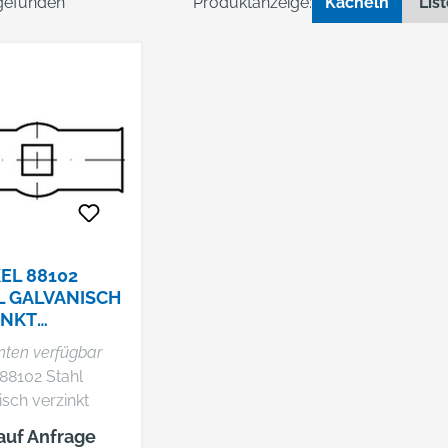
 gefunden
Produktanzeige:
Kacheln
Lis
EL 88102
L GALVANISCH
INKT
NSCHEIBEN
nten verfügbar
 88102 Stahl
isch verzinkt
scheiben
 auf Anfrage