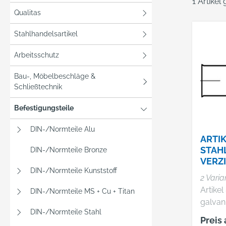
1 Artikel
Qualitas
Stahlhandelsartikel
Arbeitsschutz
Bau-, Möbelbeschläge &
Schließtechnik
Befestigungsteile
DIN-/Normteile Alu
ARTIK
STAH
DIN-/Normteile Bronze
VERZ
DIN-/Normteile Kunststoff
FUGE
2 Varia
Artikel
DIN-/Normteile MS + Cu + Titan
galvan
DIN-/Normteile Stahl
Fugen
Preis