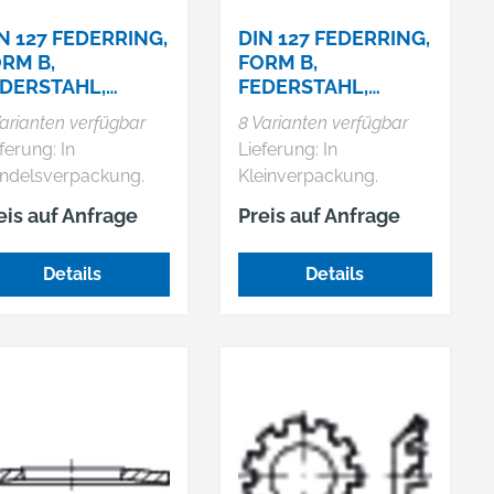
N 127 FEDERRING,
DIN 127 FEDERRING,
RM B,
FORM B,
DERSTAHL,
FEDERSTAHL,
LVANISCH
GALVANISCH
arianten verfügbar
8 Varianten verfügbar
RZINKT,
VERZINKT,
ferung: In
Lieferung: In
ANDELSVERPACK
KLEINVERPACKUNG
ndelsverpackung.
Kleinverpackung.
NG
eis auf Anfrage
Preis auf Anfrage
Details
Details