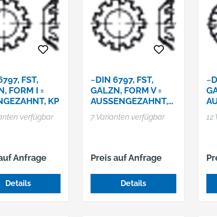
6797, FST,
~DIN 6797, FST,
~D
, FORM I =
GALZN, FORM V =
GA
NGEZAHNT, KP
AUSSENGEZAHNT, V
AU
ERSENKT, KP
ianten verfügbar
7 Varianten verfügbar
12 
 auf Anfrage
Preis auf Anfrage
Pr
Details
Details