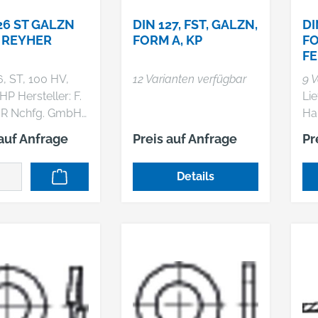
26 ST GALZN
DIN 127, FST, GALZN,
DI
P REYHER
FORM A, KP
FO
FE
GA
6, ST, 100 HV,
12 Varianten verfügbar
9 V
VE
ller: F.
Lie
H
R Nchfg. GmbH
Ha
U
KG, Haferweg 1,
 auf Anfrage
Preis auf Anfrage
Pr
Hamburg, DE,
853630,
Details
eyher.de DIN 126
100 HV
isch verzinkt
en, gestanzt
ung: 56 x 98 x8
25 Stück)