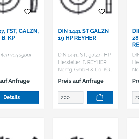
27, FST, GALZN,
DIN 1441 ST GALZN
DI
B, KP
19 HP REYHER
28
R
nten verfügbar
DIN 1441, ST, galZn, HP
DI
Hersteller: F. REYHER
Her
Nchfg. GmbH & Co. KG,
Nc
Haferweg 1, 22769
Ha
 auf Anfrage
Preis auf Anfrage
Pr
Hamburg, DE,
Ha
+4940853630,
+4
Details
mail@reyher.de DIN
ma
1441 Stahl galvanisch
20
verzinkt Scheiben für
Tel
Bolzen, Produktklasse
Ab
C (g) Abmessung: 19 x
x14
30x 4 VE=S (200 Stück)
St