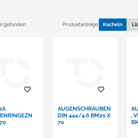
kel gefunden
Produktanzeige:
Kacheln
Li
2A
AUGENSCHRAUBEN
A
PENRINGEZN
DIN 444/4.6 BM20 X
, 
70
70
BM