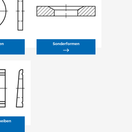
en
Sonderformen
heiben