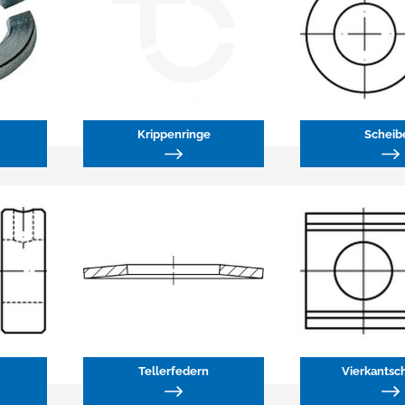
Krippenringe
Scheib
Tellerfedern
Vierkantsc