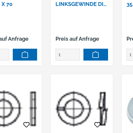
 X 70
LINKSGEWINDE DIN
35
444/4.6 BM30 X 125
 auf Anfrage
Preis auf Anfrage
Pr