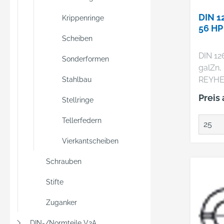
DIN 1
Krippenringe
56 H
Scheiben
DIN 12
Sonderformen
galZn, HP Herste
REYHE
Stahlbau
& Co. 
Preis
Stellringe
22769 
+4940
Tellerfedern
mail@r
Stahl 
Vierkantscheiben
galvan
Schrauben
Scheib
Abmess
Stifte
VE=S (
Zuganker
DIN-/Normteile V2A