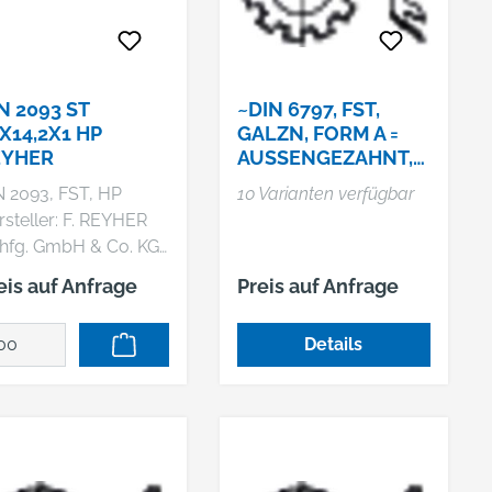
N 2093 ST
~DIN 6797, FST,
X14,2X1 HP
GALZN, FORM A =
EYHER
AUSSENGEZAHNT, K
P
N 2093, FST, HP
10 Varianten verfügbar
steller: F. REYHER
hfg. GmbH & Co. KG,
ferweg 1, 22769
eis auf Anfrage
Preis auf Anfrage
mburg, DE,
940853630,
Details
il@reyher.de DIN
93 Federstahl
lerfedern
messung: 28
,2x1,0 VE=S (200
ück)