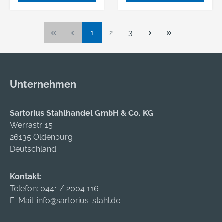
Seite
Seite
Seite
1
2
3
Unternehmen
Sartorius Stahlhandel GmbH & Co. KG
Werrastr. 15
26135 Oldenburg
Deutschland
Kontakt:
Telefon:
0441 / 2004 116
E-Mail:
info@sartorius-stahl.de