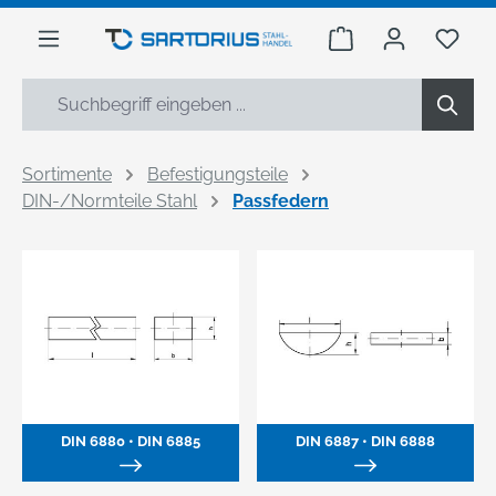
alt springen
Warenkorb enthäl
Du h
Sortimente
Befestigungsteile
DIN-/Normteile Stahl
Passfedern
DIN 6880 • DIN 6885
DIN 6887 • DIN 6888