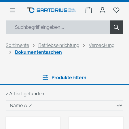
alt springen
Warenkorb enthäl
Du h
Sortimente
Betriebseinrichtung
Verpackung
Dokumententaschen
Produkte filtern
2 Artikel gefunden