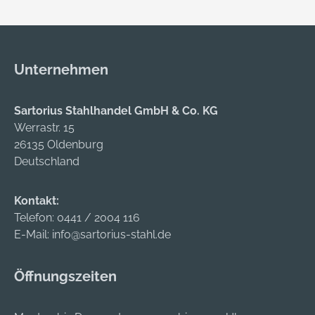
Wege-
Zwei seitliche
Reißverschluss •
Durchgriffe • Zwei
Seiten-, Maßstab-,
Gesäß- und eine
Gesäßtasche • Zwei
Maßstabtasche
Unternehmen
seitliche Durchgriffe •
Material: 100 %
Gummizug im
Baumwolle,
Rückenteil Material:
Diagonal-Köper, 290
Sartorius Stahlhandel GmbH & Co. KG
100 % Baumwolle,
g/m²
Werrastr. 15
290 g/m²
Zulassung/Norm:
26135 Oldenburg
Einlauffest nach DIN
Deutschland
EN IOSO 6330
Kontakt:
Telefon:
0441 / 2004 116
E-Mail:
info@sartorius-stahl.de
Öffnungszeiten