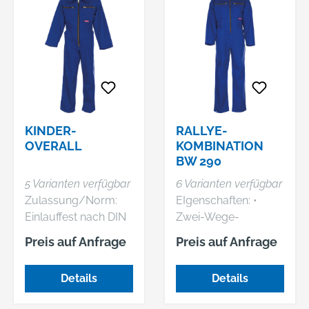
KINDER-
RALLYE-
OVERALL
KOMBINATION
BW 290
5 Varianten verfügbar
6 Varianten verfügbar
Zulassung/Norm:
EIgenschaften: •
Einlauffest nach DIN
Zwei-Wege-
EN ISO 6330
Reißverschluss •
Preis auf Anfrage
Preis auf Anfrage
Eigenschaften: •
Gummizug im
Erfüllt UV Standard
Rücken • Verstellbare
Details
Details
801 (Protect 80) •
Fußweite und
Umlegekragen • 1-
Ärmelbündchen •