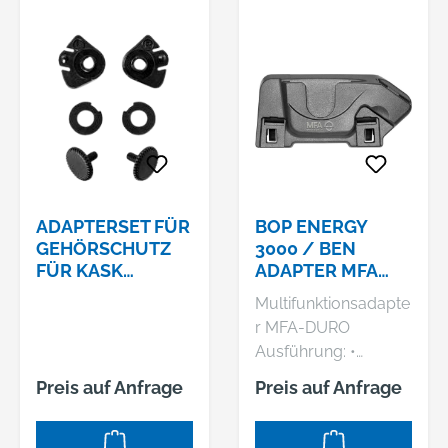
ADAPTERSET FÜR
BOP ENERGY
GEHÖRSCHUTZ
3000 / BEN
FÜR KASK
ADAPTER MFA
PLASMA HELME
DURO
Multifunktionsadapte
r MFA-DURO
Ausführung: •
Passend zu allen
Preis auf Anfrage
Preis auf Anfrage
SCHUBERTH-
Duroplast-Helmen •
Ergänzung des BOP