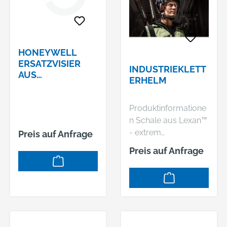
30938 Burgwedel,
Kokenhorststr.24,
DE, +495139959530,
30938 Burgwedel,
info@Voss-Helme.de
DE, +495139959530,
info@Voss-Helme.de
HONEYWELL
ERSATZVISIER
INDUSTRIEKLETT
AUS
ERHELM
POLYCARBONAT
NR. 1001774
Produktinformatione
n Schale aus Lexan™
- extrem
Preis auf Anfrage
widerstandsfähig
Preis auf Anfrage
gegen
Schlageinwirkungen
BOLT™ System -
ermöglicht die
Kompatibilität der
Zubehöre mit einem