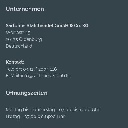
Ergonomisch
Regenrinne •
Unternehmen
geformte und
Ergonomisch
höhenverstellbare
geformte und
Sartorius Stahlhandel GmbH & Co. KG
Innenausstattung •
höhenverstellbare
Werrastr. 15
Serienmäßig mit
Innenausstattung •
26135 Oldenburg
regelbarer
Serienmäßig mit
Deutschland
Seitenbelüftung •
regelbarer
Ökolederschweißban
Seitenbelüftung •
d serienmäßig • Zwei
Ökolederschweißban
Kontakt:
16-mm-Steckschlitze
d serienmäßig • Zwei
Telefon:
0441 / 2004 116
•
16-mm-Steckschlitze
E-Mail:
info@sartorius-stahl.de
Kinnriemenhalterung
•
Anwendungsbereich
Kinnriemenhalterung
Öffnungszeiten
e: Baugewerbe
Anwendungsbereich
Zulassung/Norm:
e: Baugewerbe
nach EN 397
Zulassung/Norm:
Montag bis Donnerstag - 07:00 bis 17:00 Uhr
Zusatzprüfungen: •
nach EN 397
Freitag - 07:00 bis 14:00 Uhr
Kälteprüfung bis –20
Zusatzprüfungen: •