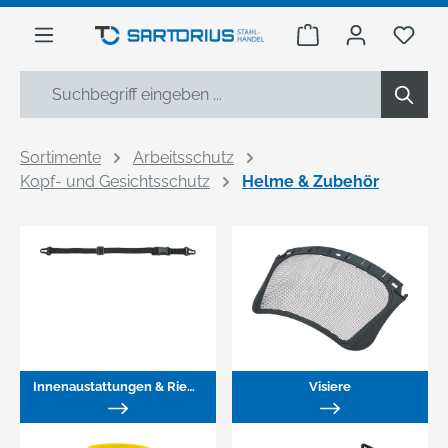
alt springen
Warenkorb enthäl
Du h
Sortimente
Arbeitsschutz
Kopf- und Gesichtsschutz
Helme & Zubehör
Innenaustattungen & Riemen
Visiere