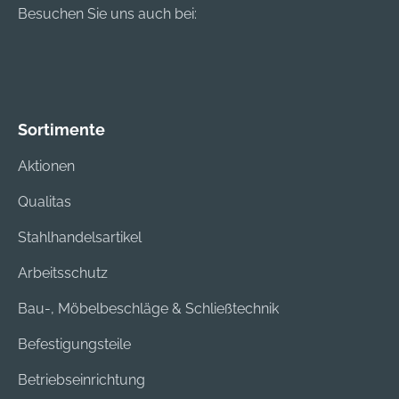
°C Material:
Kälteprüfung bis –20
Besuchen Sie uns auch bei:
Thermoplast, High-
°C Material:
Density-Polyethylene
Thermoplast, High-
(HDPE) Kopfweite:
Density-Polyethylene
53–61 cm Gewicht:
(HDPE) Kopfweite:
ca. 365 g
53–61 cm Gewicht:
Sortimente
ca. 365 g
Aktionen
Qualitas
Stahlhandelsartikel
Arbeitsschutz
Bau-, Möbelbeschläge & Schließtechnik
Befestigungsteile
Betriebseinrichtung