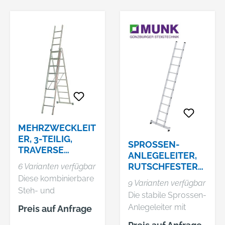
Polyester, hochfest
Technische Daten:
Anschlussgewinde:
M 10 x 1 a nach DIN
1283
Schlauchdurchmess
er: 11 mm
Berstdruck: 900 bar
Dieses Fahrgerüst ist
ideal geeignet für
Dach- und
MEHRZWECKLEIT
Fassadenarbeiten mit
ER, 3-TEILIG,
SPROSSEN-
TRAVERSE
besonders sicherem
ANLEGELEITER,
GERADE
Aufbau. Gesicherter
RUTSCHFESTER
6 Varianten verfügbar
Stand in jeder Phase
LEITERSCHUH
Diese kombinierbare
9 Varianten verfügbar
des Aufbaus durch
UND NIVELLO®-
Steh- und
Die stabile Sprossen-
Sicherheitsgeländer,
TRAVERSE
Schiebeleiter hat
Anlegeleiter mit
Preis auf Anfrage
das bereits von
viele verschiedene
Rechteckrohr-
unten eingehängt