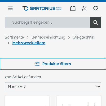
alt springen
Warenkorb enthäl
Du h
Sortimente
Betriebseinrichtung
Steigtechnik
Mehrzweckleitern
Produkte filtern
200 Artikel gefunden