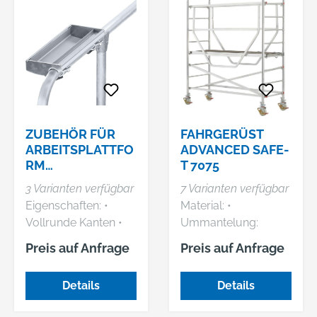
ZUBEHÖR FÜR
FAHRGERÜST
ARBEITSPLATTFO
ADVANCED SAFE-
RM
T 7075
WORKMASTER
3 Varianten verfügbar
7 Varianten verfügbar
PLUS P
Eigenschaften: •
Material: •
Vollrunde Kanten •
Ummantelung:
Rollenlänge 30 m
Polyurethan,
Preis auf Anfrage
Preis auf Anfrage
Material: Edelstahl
mikrobenstabilisiert •
V2A
Innenschlauch:
Details
Details
Polyamid 6, weich •
Verstärkung: