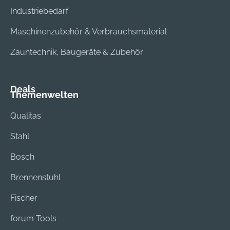
Industriebedarf
rordnung
(BetrSichV), TRBS
Maschinenzubehör & Verbrauchsmaterial
2121 und geltendem
DGUV Regelwerk
Zauntechnik, Baugeräte & Zubehör
Deals
Themenwelten
Qualitas
Stahl
Bosch
Brennenstuhl
Fischer
forum Tools