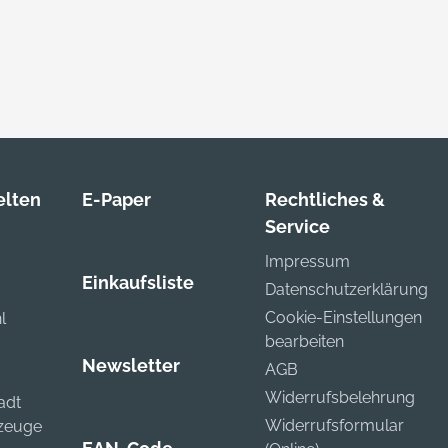
961958001,
fo@rothenberger.com
lten
E-Paper
Rechtliches &
Service
Impressum
Einkaufsliste
Datenschutzerklärung
Cookie-Einstellungen
l
bearbeiten
Newsletter
AGB
Widerrufsbelehrung
adt
Widerrufsformular
kzeuge