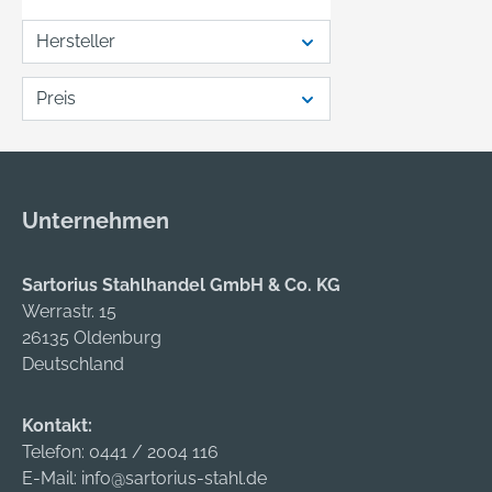
35 mm 
Herste
Hersteller
Werkz
& Co. 
Preis
Straße
Remsch
+49219
gedor
re.co
Unternehmen
Sartorius Stahlhandel GmbH & Co. KG
Werrastr. 15
26135 Oldenburg
Deutschland
Kontakt:
Telefon:
0441 / 2004 116
E-Mail:
info@sartorius-stahl.de