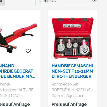
te
NHAND-
HANDBIEGEMASCHI
OHRBIEGEGERÄT
NEN-SET F.12-22MM
BE BENDER MAXI
D. ROTHENBERGER
2-20MM
nhand-
Rohrbieger-Set
OTHENBERGER
hrbiegegerät TUBE
ROBEND® H+W PLUS •
NDER MAXI •
Zum maßgenauen
undkörper aus
Kaltbiegen bis 180° •
eis auf Anfrage
Preis auf Anfrage