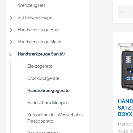
Biege
Werkzeugsets
Kupfer
Alumin
Schleifwerkzeuge
Biegew
zum m
Handwerkzeuge Holz
Biegen 
Handwerkzeuge Metall
Für die
Klimat
Handwerkzeuge Sanitär
Automo
und Dr
Elektogeräte
Herstel
ROTH
Druckprüfgeräte
Werkz
Handrohrbiegegeräte
Industr
65779 
HAND
Handschneidkluppen
+49619
SATZ 
BOXX
info@r
Kreisschneider, Wasserhahn-
Fräsapparate
Handro
3–10 mm •