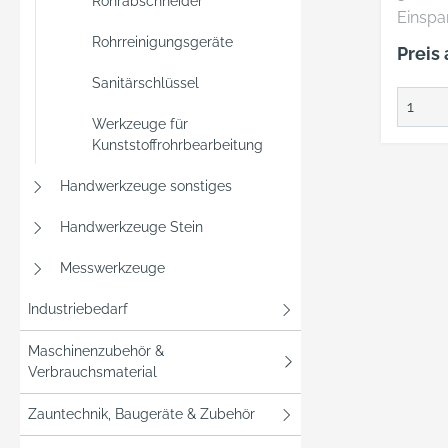
Rohrabschneider
Einspa
Schrau
Rohrreinigungsgeräte
Preis
Biegezan
Sanitärschlüssel
Präzis
10305-3
Werkzeuge für
Für Hy
Kunststoffrohrbearbeitung
10305-
Wandst
Handwerkzeuge sonstiges
bis 1 mm •
Handwerkzeuge Stein
biegef
Edelst
Messwerkzeuge
Wandst
Liefer
Industriebedarf
Biegeh
Maschinenzubehör &
Bieges
Verbrauchsmaterial
6; 8; 1
Rohrab
Zauntechnik, Baugeräte & Zubehör
16 m, 