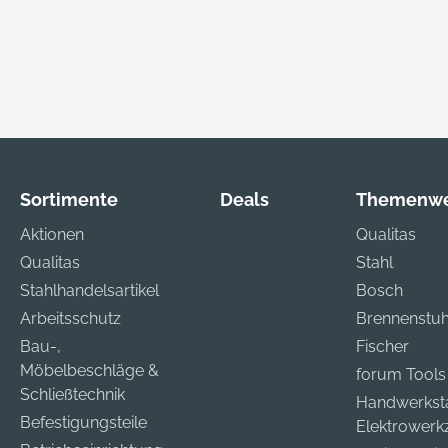
in i-BOXX®.
L-BOXX®. Hersteller:
+4
ller: GEDORE
GEDORE
in
eugfabrik GmbH
Werkzeugfabrik GmbH
KG, Remscheider
& Co. KG, Remscheider
 149, 42899
Straße 149, 42899
eid, DE,
Remscheid, DE,
1596900,
+492191596900,
e.empfang@gedo
gedore.empfang@gedo
m
re.com
Sortimente
Deals
Themenwe
Aktionen
Qualitas
Qualitas
Stahl
Stahlhandelsartikel
Bosch
Arbeitsschutz
Brennenstuh
Bau-,
Fischer
Möbelbeschläge &
forum Tools
Schließtechnik
Handwerkst
Befestigungsteile
Elektrower