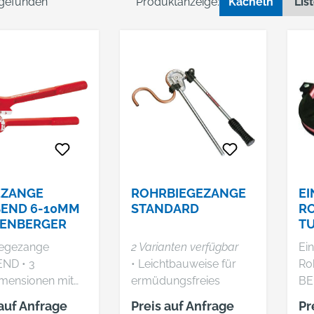
l gefunden
Produktanzeige:
Kacheln
Lis
EZANGE
ROHRBIEGEZANGE
EI
BEND 6-10MM
STANDARD
R
ENBERGER
TU
1
iegezange
2 Varianten verfügbar
Ei
R
D • 3
• Leichtbauweise für
Ro
mensionen mit
ermüdungsfreies
BE
Radien biegbar •
Freihandbiegen •
Gr
 auf Anfrage
Preis auf Anfrage
Pr