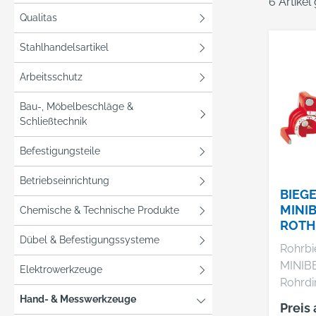
6 Artike
Qualitas
Stahlhandelsartikel
Arbeitsschutz
Bau-, Möbelbeschläge &
Schließtechnik
Befestigungsteile
Betriebseinrichtung
BIEG
MINI
Chemische & Technische Produkte
ROTH
Dübel & Befestigungssysteme
Rohrb
MINIBEN
Elektrowerkzeuge
Rohrdi
engen 
Hand- & Messwerkzeuge
Preis