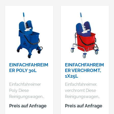
Lenkrollen mit nicht
radierender
Vollgummibereifung,
inklusive Stoßfänger
Gestell: • Material:
Stahlrohr •
Oberfläche:
verchromt
Presse/Eimer: •
Material: Kunststoff
EINFACHFAHREIM
EINFACHFAHREIM
ER POLY 30L
ER VERCHROMT,
1X25L
Einfachfahreimer
Einfachfahreimer,
Poly Diese
verchromt Diese
Reinigungswagen
Reinigungswagen
verfügen über eine
verfügen über eine
Preis auf Anfrage
Preis auf Anfrage
einhängbare,
einhängbare,