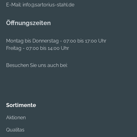
Presse/Eimer: •
E-Mail:
info@sartorius-stahl.de
Material: Kunststoff
Hersteller: EVO-
Öffnungszeiten
PRODUCTS
Blankenburg GmbH,
Dieselstr.3, 53424
Montag bis Donnerstag - 07:00 bis 17:00 Uhr
Remagen, DE,
Freitag - 07:00 bis 14:00 Uhr
+49264293730,
info@evo-
Besuchen Sie uns auch bei:
products.de
Sortimente
Aktionen
Qualitas