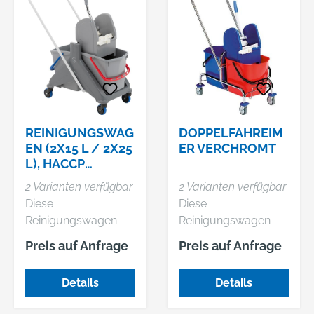
REINIGUNGSWAG
DOPPELFAHREIM
EN (2X15 L / 2X25
ER VERCHROMT
L), HACCP
GEEIGNET
2 Varianten verfügbar
2 Varianten verfügbar
Diese
Diese
Reinigungswagen
Reinigungswagen
mit Schiebebügel
verfügen über eine
Preis auf Anfrage
Preis auf Anfrage
verfügen über Eimer
einhängbare,
mit Kunststoff-
strapazierfähige
Details
Details
Mopp-Presse. •
Profi-Mopp-Presse. •
Gewicht: 9,5 kg
Leichtgängige