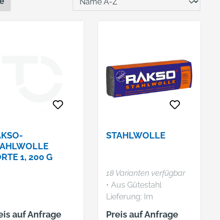
te
AKSO-
STAHLWOLLE
TAHLWOLLE
RTE 1, 200 G
18 Varianten verfügbar
• Aus Gütestahl
Lieferung: Im
Kartonschuber.
eis auf Anfrage
Preis auf Anfrage