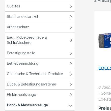
4 Artikel
Qualitas
Stahlhandelsartikel
Arbeitsschutz
Bau-, Möbelbeschläge &
Schließtechnik
Befestigungsteile
Betriebseinrichtung
EDEL
Chemische & Technische Produkte
Dübel & Befestigungssysteme
6 Vari
• Sort
Elektrowerkzeuge
Edelst
• Werks
Hand- & Messwerkzeuge
Preis