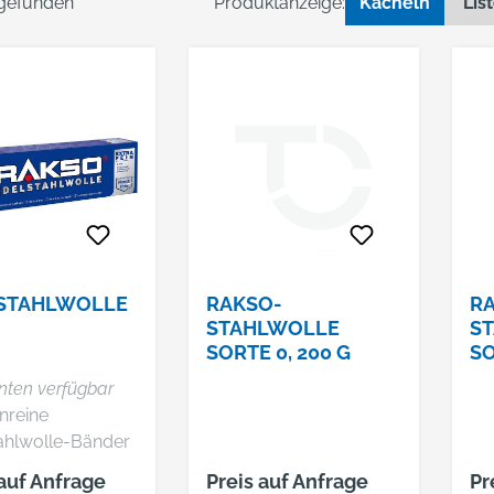
 gefunden
Produktanzeige:
Kacheln
Lis
STAHLWOLLE
RAKSO-
R
STAHLWOLLE
S
SORTE 0, 200 G
SO
anten verfügbar
enreine
ahlwolle-Bänder
toff Nr. 1.4113
 auf Anfrage
Preis auf Anfrage
Pr