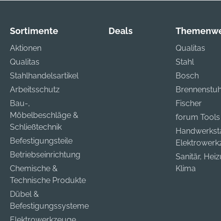
Sortimente
Deals
Themenwe
Aktionen
Qualitas
Qualitas
Stahl
Stahlhandelsartikel
Bosch
Arbeitsschutz
Brennenstuh
Bau-,
Fischer
Möbelbeschläge &
forum Tools
Schließtechnik
Handwerkst
Befestigungsteile
Elektrower
Betriebseinrichtung
Sanitär, Hei
Chemische &
Klima
Technische Produkte
Dübel &
Befestigungssysteme
Elektrowerkzeuge