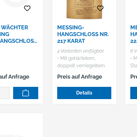
 WÄCHTER
MESSING-
ME
ING
HANGSCHLOSS NR.
H
ANGSCHLOSS
217 KARAT
22
O 400 E 40
4 Varianten verfügbar
6 V
• Mit gehärtetem,
• 
doppelt verriegeltem
Stahlbügel • Verchromt
 auf Anfrage
Preis auf Anfrage
Pr
• Innenwerk rostfrei
Details