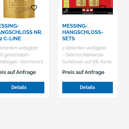
SSING-
MESSING-
ANGSCHLOSS NR.
HANGSCHLOSS-
2 C-LINE
SETS
arianten verfügbar
3 Varianten verfügbar
Mit gehärtetem
• Gleichschließende
Stahlbügel • Verchromt
Schlösser auf SB-Karte
• 4 Schlüssel je Set
eis auf Anfrage
Preis auf Anfrage
Details
Details