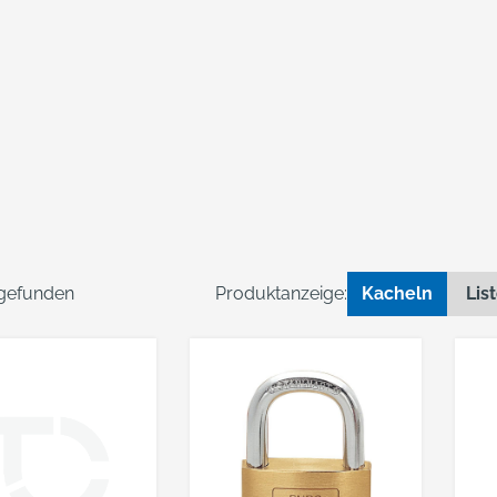
 gefunden
Produktanzeige:
Kacheln
Lis