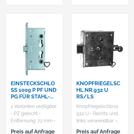
Klemmnuss: Stahl,
Schließblech
verzinkt •
Funktion E = mit
Lagerschalen aus
Wechsel, mit fester
Kunststoff,
Nuss, für
Nachschmiereinricht
Wechselgarnituren.
ung • Falle und
Funktion D = ohne
Riegel vernickelt •
Wechsel, mit
Ohne Schließblech
geteilter Nuss, für
Drückergarnituren.
EINSTECKSCHLO
KNOPFRIEGELSC
SS 1009 P PF UND
HL.NR.932 U
PG FÜR STAHL-
RS/LS
UND FH-TÜREN,
2 Varianten verfügbar
Knopfriegelschloss
MIT ANTI-
• PZ gelocht •
932 U • Rechts und
PANIKFUNKTION
Entfernung: 72 mm •
links verwendbar •
4-kant: 9 mm • Stulp:
Auf einwärts
Preis auf Anfrage
Preis auf Anfrage