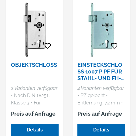
OBJEKTSCHLOSS
EINSTECKSCHLO
SS 1007 P PF FÜR
STAHL- UND FH-
TÜREN,MIT ANTI-
2 Varianten verfügbar
4 Varianten verfügbar
PANIKFUNKTION
• Nach DIN 18251,
• PZ gelocht •
Klasse 3 • Für
Entfernung: 72 mm •
gefälzte Türen • 2-
4-kant: 9 mm • Stulp:
Preis auf Anfrage
Preis auf Anfrage
tourig • PZW •
rund, verzinkt • Falle
Entfernung: 72 mm •
und Riegel aus
Details
Details
Nuss: 8 mm •
Metall • Ohne