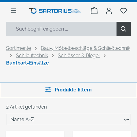
alt springen
Warenkorb enthäl
Du h
Sortimente
Bau-, Möbelbeschläge & Schließtechnik
Schließtechnik
Schlösser & Riegel
Buntbart-Einsätze
Produkte filtern
2 Artikel gefunden