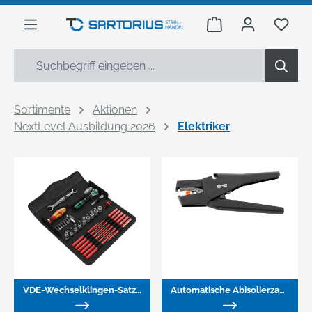
alt springen
Warenkorb enthäl
Du h
Sortimente
Aktionen
NextLevel Ausbildung 2026
Elektriker
VDE-Wechselklingen-Satz Kraftform Kompakt W 1 Wartung
Automatische Abisolierzange