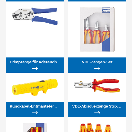
Crimpzange für Aderendhülsen, 5 Crimpzonen
VDE-Zangen-Set
Rundkabel-Entmanteler No. 12
VDE-Abisolierzange StriX mit Kabelschere Nr. 13 66 180