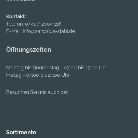
Schlüsselweite •
Glatte, parallel
Kontakt:
geführte Greifbacken
Telefon:
0441 / 2004 116
für Arbeiten auf
E-Mail:
info@sartorius-stahl.de
empfindlichen
Oberflächen •
Öffnungszeiten
Stufenlose
Schlüsselweiteneinst
ellung für metrische
Montag bis Donnerstag - 07:00 bis 17:00 Uhr
wie zöllige
Freitag - 07:00 bis 14:00 Uhr
Werkstücke •
Erhöhte
Besuchen Sie uns auch bei:
Greifkapazität und
geringeres Gewicht
bei gleicher Stabilität
• Hohe Klemmkraft
durch 10-fache
Handkraftverstärkun
Sortimente