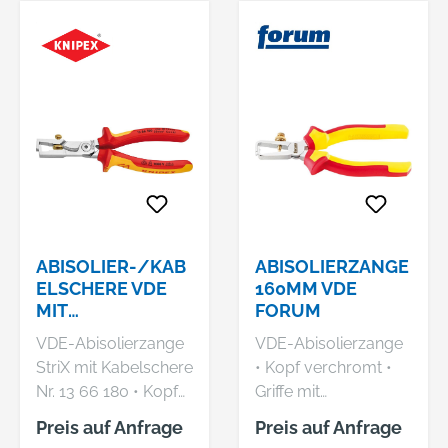
ABISOLIER-/KAB
ABISOLIERZANGE
ELSCHERE VDE
160MM VDE
MIT
FORUM
MEHRKOMPONEN
VDE-Abisolierzange
VDE-Abisolierzange
TEN-GRIFFEN
StriX mit Kabelschere
• Kopf verchromt •
180MM QMM
Nr. 13 66 180 • Kopf
Griffe mit
KNIPEX
verchromt • Griffe mit
Mehrkomponenten-
Preis auf Anfrage
Preis auf Anfrage
Mehrkomponenten-
Kunststoffhüllen •