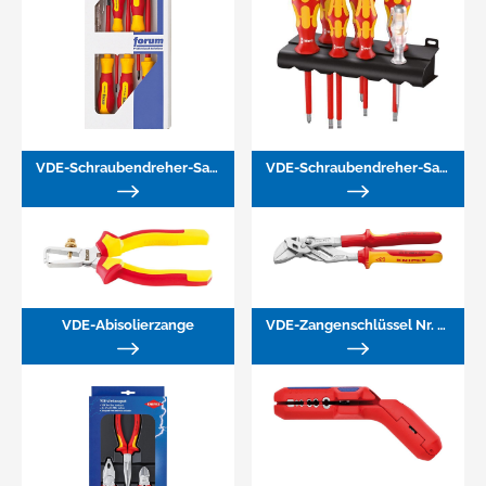
VDE-Schraubendreher-Satz für Schlitz/Kreuzschlitz PH, mit Phasenprüfer
VDE-Schraubendreher-Satz, Nr. 160 i/7
VDE-Abisolierzange
VDE-Zangenschlüssel Nr. 86 06 250