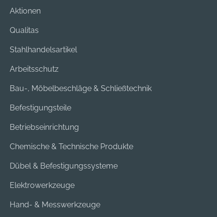
g • Schnelles
Aktionen
Anziehen und Lösen
von
Qualitas
Schraubverbindunge
n nach dem
Stahlhandelsartikel
Ratschenprinzip •
Arbeitsschutz
Hervorragend
geeignet zum
Bau-, Möbelbeschläge & Schließtechnik
Greifen, Halten,
Pressen und Biegen
Befestigungsteile
von Werkstücken
Betriebseinrichtung
Hersteller: KNIPEX-
Werk C. Gustav
Chemische & Technische Produkte
Putsch KG,
Oberkamper Str. 13,
Dübel & Befestigungssysteme
42349 Wuppertal,
Elektrowerkzeuge
DE, +4920247940,
info@knipex.de
Hand- & Messwerkzeuge