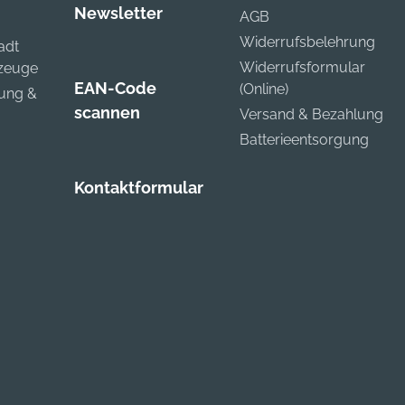
ennstegen und 8
Newsletter
AGB
dkappen, ohne Inhalt.
Widerrufsbelehrung
adt
steller:
Widerrufsformular
kzeuge
nkaufsbüro
EAN-Code
(Online)
utscher Eisenhändler
zung &
scannen
Versand & Bezahlung
bH, EDE Platz 1,
389 Wuppertal, DE,
Batterieentsorgung
920260960,
bkontakt@ede.de
Kontaktformular