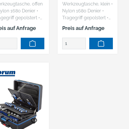
ORUM
FORUM
rkzeugtasche, offen
Werkzeugtasche, klein •
ylon 1680 Denier •
Nylon 1680 Denier •
gegriff gepolstert •
Tragegriff gepolstert •
nststoffbodengleiter
Trageriemen gepolstert
eis auf Anfrage
Preis auf Anfrage
 Taschen auf der
und längenverstellbar •
der- und Rückseite •
Kunststoffbodengleiter
große Seitenfächer
• 2 große Außentaschen
ferung: Ohne Inhalt.
mit Klettverschluss • 4
steller:
Außenfächer • 2
nkaufsbüro
Innenfächer • 11
utscher Eisenhändler
Schlaufen innen • 1 Clip
bH, EDE Platz 1,
für Bandmaße
389 Wuppertal, DE,
Hersteller:
920260960,
Einkaufsbüro
bkontakt@ede.de
Deutscher Eisenhändler
GmbH, EDE Platz 1,
42389 Wuppertal, DE,
+4920260960,
webkontakt@ede.de