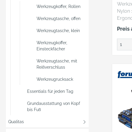
FOR
Werkze
Werkzeugkoffer, Rollen
Nylon 
Ergon
Werkzeugtasche, offen
gepols
Preis
Werkzeugtasche, klein
• Vers
mit Sti
Werkzeugkoffer,
Tragegri
Einsteckfächer
Trager
und län
Werkzeugtasche, mit
Versch
Reißverschluss
Reißver
Werkzeugrucksack
Werkze
heraus
Essentials für jeden Tag
Laptop
Noteb
Grundausstattung von Kopf
gepolster
bis Fuß
Einstec
Qualitas
Netza
Lieferu