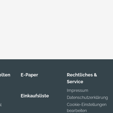
steckfächern •
kumentenfach im
 Individuell
teilbare
denschale, mit
eckplatte •
gedeckte Scharniere
d
herheitsdeckelhalter
rgonomischer Griff
 Weichzone •
uminiumrahmen mit
lten
E-Paper
Rechtliches &
oßkantenschutz •
Service
rschließbar durch 2
Impressum
ppzylinderschlösser
Einkaufsliste
d Zahlenschloss
Datenschutzerklärung
ferung: Mit zwei
Cookie-Einstellungen
l
rmstabilen
bearbeiten