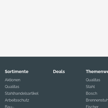
ckte Scharniere
Deckel • Einteilbare
Ein
Bodenschale, mit
Do
heitsdeckelhalter
Abdeckplatte •
Deckel •
nomischer Griff
Abgedeckte Scharniere
ein
ichzone •
und
Bo
niumrahmen mit
Sicherheitsdeckelhalter
Abd
ntenschutz •
• Ergonomischer Griff
Ab
ließbar durch 2
mit Weichzone •
un
linderschlösser
Aluminiumrahmen mit
Sic
hlenschloss
Stoßkantenschutz •
• E
ng: Mit zwei
Verschließbar durch 2
mit
abilen
Kippzylinderschlösser
Al
Sortimente
Deals
Themenwe
tangen und 8
und Zahlenschloss
St
Aktionen
Qualitas
pen, ohne Inhalt.
Lieferung: Mit zwei
Ve
formstabilen
Ki
Qualitas
Stahl
Trennstegen und 8
un
Stahlhandelsartikel
Bosch
Endkappen, ohne Inhalt.
Lie
Arbeitsschutz
Brennenstuh
Hersteller:
fo
Bau-,
Fischer