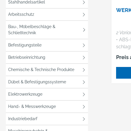
Stahlhandelsartikel
Herstel
WERK
Einkau
Arbeitsschutz
Deutsc
Bau-, Möbelbeschläge &
GmbH, 
2 Varia
Schließtechnik
42389 
• ABS-
+4920
Befestigungsteile
schlagf
webko
Herau
Preis
Betriebseinrichtung
Werkze
robus
Chemische & Technische Produkte
Mehrsch
Werkze
Dübel & Befestigungssysteme
Einstec
Elektrowerkzeuge
Abdeck
Einstec
Hand- & Messwerkzeuge
Dokum
Deckel • Einteilba
Industriebedarf
Bodens
Abdeck