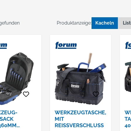
 gefunden
Produktanzeige:
Kacheln
Lis
ZEUG-
WERKZEUGTASCHE,
W
SACK
MIT
TA
360MM
REISSVERSCHLUSS
4