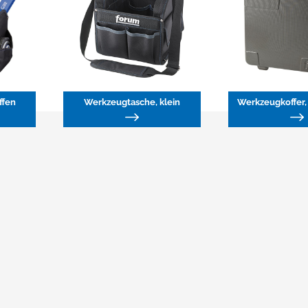
ffen
Werkzeugtasche, klein