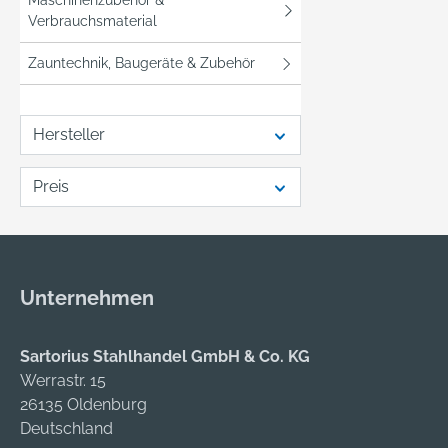
Maschinenzubehör &
Verbrauchsmaterial
Abgede
und
Zauntechnik, Baugeräte & Zubehör
Sicher
• Ergo
mit We
Hersteller
Alumi
Stoßka
Preis
Versch
Kippzy
und Za
Lieferu
formst
Unternehmen
Trenns
Endkap
Sartorius Stahlhandel GmbH & Co. KG
Werrastr. 15
26135 Oldenburg
Deutschland