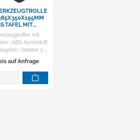
ERKZEUGTROLLE
485X350X195MM
S TAFEL MIT
ASCHEN FORUM
rkzeugkoffer, mit
BS-Kunststoff,
fest • Stabiler 3-
ch-Teleskopauszug •
eis auf Anfrage
chtgängige Inline-
len •
rausnehmbare
rkzeugtafel aus
bustem
rschichtkunststoff •
rkzeugtafel mit 22
steckfächern •
rkzeugtafel mit 16
steckfächern •
deckplatte mit 15