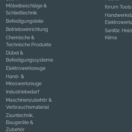
Einkaufsbüro
Tr
Möbelbeschläge &
forum Tools
Deutscher Eisenhändler
En
Schließtechnik
Handwerkst
GmbH, EDE Platz 1,
Her
Befestigungsteile
Elektrower
42389 Wuppertal, DE,
Ei
Betriebseinrichtung
+4920260960,
De
Sanitär, Hei
webkontakt@ede.de
Gm
Chemische &
Klima
42
Technische Produkte
+4
Dübel &
we
Befestigungssysteme
Elektrowerkzeuge
Hand- &
Messwerkzeuge
Industriebedarf
Maschinenzubehör &
Verbrauchsmaterial
Zauntechnik,
Baugeräte &
Zubehör