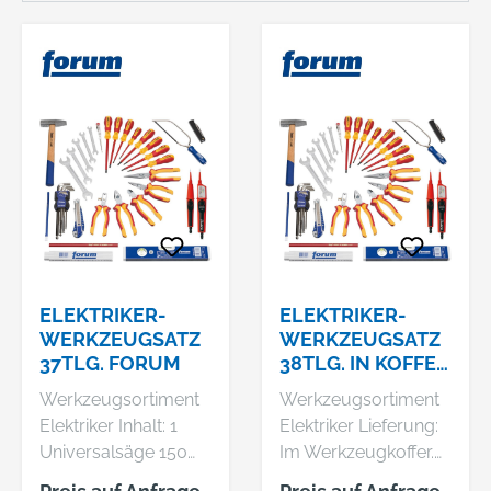
ELEKTRIKER-
ELEKTRIKER-
WERKZEUGSATZ
WERKZEUGSATZ
37TLG. FORUM
38TLG. IN KOFFER
FORUM
Werkzeugsortiment
Werkzeugsortiment
Elektriker Inhalt: 1
Elektriker Lieferung:
Universalsäge 150
Im Werkzeugkoffer.
mm 5 Doppel-
Inhalt: 1