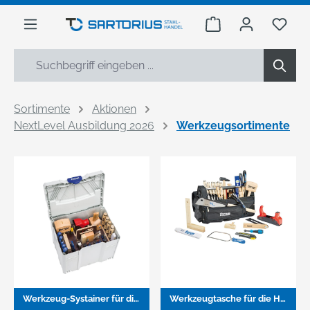
alt springen
Warenkorb enthäl
Du h
Sortimente
Aktionen
NextLevel Ausbildung 2026
Werkzeugsortimente
Werkzeug-Systainer für die Holzbearbeitung
Werkzeugtasche für die Holzbearbeitung