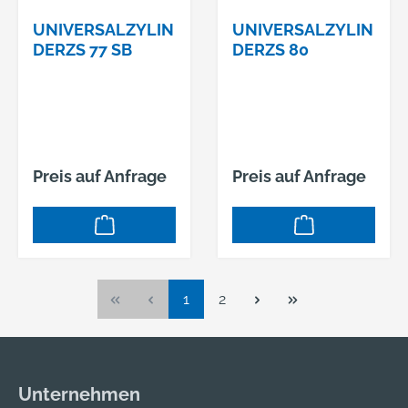
UNIVERSALZYLIN
UNIVERSALZYLIN
DERZS 77 SB
DERZS 80
Preis auf Anfrage
Preis auf Anfrage
Seite
Seite
1
2
Unternehmen