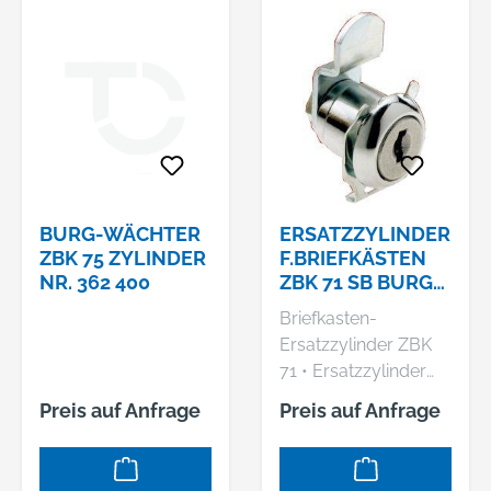
BURG-WÄCHTER
ERSATZZYLINDER
ZBK 75 ZYLINDER
F.BRIEFKÄSTEN
NR. 362 400
ZBK 71 SB BURG
WÄCHTER
Briefkasten-
Ersatzzylinder ZBK
71 • Ersatzzylinder
für Renz-Briefkästen
Preis auf Anfrage
Preis auf Anfrage
(bis Baujahr 2006)
Hersteller: Burg
Wächter KG,