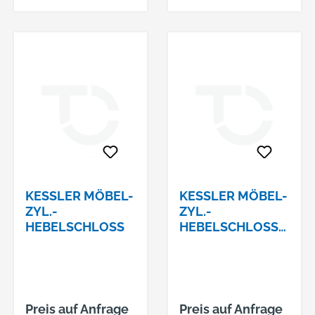
Altenhofer Weg 15,
58300 Wetter, DE,
+49233596530,
info@burg-
waechter.de
KESSLER MÖBEL-
KESSLER MÖBEL-
ZYL.-
ZYL.-
HEBELSCHLOSS
HEBELSCHLOSS
#0827/18
Preis auf Anfrage
Preis auf Anfrage