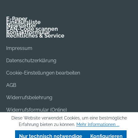
E-Paper
Einkaufsliste
Newsletter
EAN-Code scannen
Kontaktformular
Rechtliches & Service
Impressum
Datenschutzerklärung
Cookie-Einstellungen bearbeiten
AGB
Widerrufsbelehrung
Widerrufsformular (Online)
Diese Website verwendet Cookies, um eine bestmögliche
Versand & Bezahlung
Erfahrung bieten zu können.
Mehr Informationen ...
Batterieentsorgung
Nur technisch notwendige
Konfigurieren