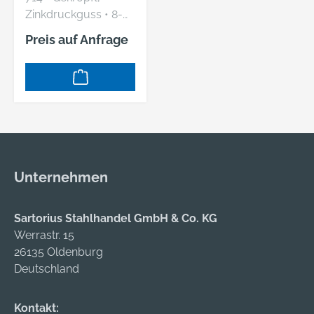
außerdem als Ersatz
Zinkdruckguss • 8-
für eine Türklinke
mm-Vierkant-Loch •
Preis auf Anfrage
dienen.
7–10-mm-Vierkant-
Stift Hersteller: Bever
& Klophaus GmbH,
Rheinische Straße 43,
58332 Schwelm, DE,
+49233680590,
info@bever-
klophaus.de
Unternehmen
Sartorius Stahlhandel GmbH & Co. KG
Werrastr. 15
26135 Oldenburg
Deutschland
Kontakt: