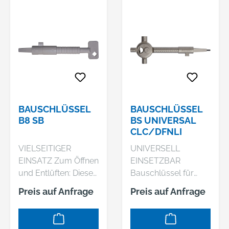
BAUSCHLÜSSEL
BAUSCHLÜSSEL
B8 SB
BS UNIVERSAL
CLC/DFNLI
VIELSEITIGER
UNIVERSELL
EINSATZ Zum Öffnen
EINSETZBAR
und Entlüften: Dieser
Bauschlüssel für
Bauschlüssel erfüllt
universalen Einsatz
Preis auf Anfrage
Preis auf Anfrage
eine Doppelfunktion.
bei Neubauten.
Der Bauschlüssel
Türen, bei denen der
kommt meist bei
Türbeschlag und die