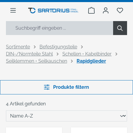
alt springen
Warenkorb enthäl
Du h
Sortimente
Befestigungsteile
DIN-/Normteile Stahl
Schellen • Kabelbinder
Seilklemmen • Seilkauschen
Rapidglieder
Produkte filtern
4 Artikel gefunden