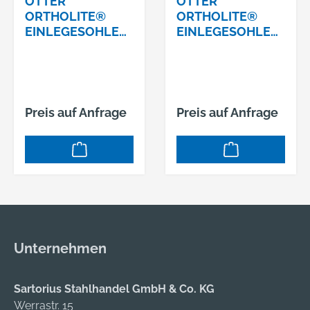
OTTER
OTTER
ORTHOLITE®
ORTHOLITE®
EINLEGESOHLE
EINLEGESOHLE
SCHLANK/SC NR.
SCHLANK/SC NR.
70010047 ROT
70010048 ROT
GRÖSSE 47
GRÖSSE 48
Preis auf Anfrage
Preis auf Anfrage
Unternehmen
Sartorius Stahlhandel GmbH & Co. KG
Werrastr. 15