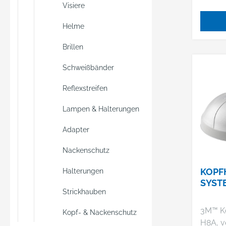
Visiere
Helme
Brillen
Schweißbänder
Reflexstreifen
Lampen & Halterungen
Adapter
Nackenschutz
KOPF
Halterungen
SYST
Strickhauben
3M™ K
Kopf- & Nackenschutz
H8A, v