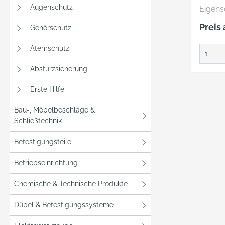
Augenschutz
Eigenscha
Schlagf
Preis
Gehörschutz
Hochst
Thermo
Atemschutz
Optima
Einfac
Absturzsicherung
des Visier
Erste Hilfe
Präzis
Easy-C
Bau-, Möbelbeschläge &
Materi
Schließtechnik
Farbe: grau H
3M De
Befestigungsteile
Carl-Sc
Betriebseinrichtung
41460 
+49213
Chemische & Technische Produkte
3m.pr
dach
Dübel & Befestigungssysteme