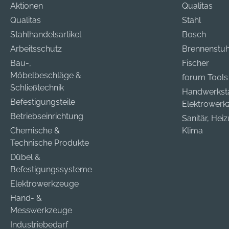
Aktionen
Qualitas
Qualitas
Stahl
Stahlhandelsartikel
Bosch
Arbeitsschutz
Brennenstuh
Bau-,
Fischer
Möbelbeschläge &
forum Tools
Schließtechnik
Handwerkst
Befestigungsteile
Elektrower
Betriebseinrichtung
Sanitär, Hei
Chemische &
Klima
Technische Produkte
Dübel &
Befestigungssysteme
Elektrowerkzeuge
Hand- &
Messwerkzeuge
Industriebedarf