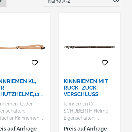
te
NNRIEMEN KL,
KINNRIEMEN MIT
ÜR
RUCK- ZUCK-
HUTZHELME,11
VERSCHLUSS
M VOSS
nnriemen, Leder
Kinnriemen für
enschaften: •
SCHUBERTH Helme
facher Kinnriemen •
Eigenschaften: •
 Schiebeschnalle •
Gewährleistet einen
eis auf Anfrage
Preis auf Anfrage