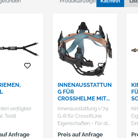
 gefunden
Produktanzeige:
Kacheln
Lis
RIEMEN,
INNENAUSSTATTUN
KI
L
G FÜR
F
CROSSHELME MIT
SC
DREHV.
M
nten verfügbar
Innenausstattung I/79
Ki
Material: Textil
G-R für Cross®Line
Eig
Eigenschaften: • Für die
Ein
Modelle Cross®Guard
Mit
 auf Anfrage
Preis auf Anfrage
Pr