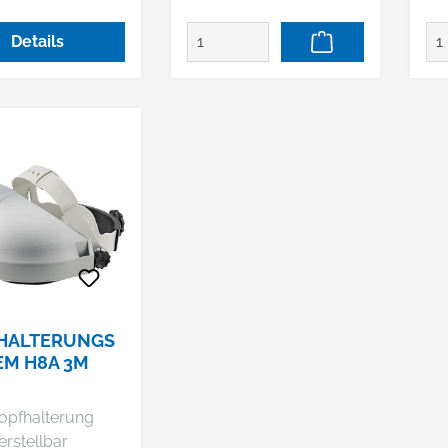
und Cross®Electric •
Breit
Inklusive Wellvitex® Z-
Ri
Details
Schweißband und
He
Drehverschluss • 6-
HE
Punkt-Befestigung
KG,
Hersteller: Schuberth
30
GmbH, Stegelitzer Str.
+4
12, 39126 Magdeburg,
in
DE, +4939181060,
arbeitsschutz@schuber
th.com
HALTERUNGS
EM H8A 3M
opfhalterung
erstellbar