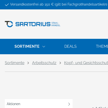
Versandkostenfrei ab 150 € (gilt bei Fachgroßhandelsartikeln)
springen
Zur Hauptnavigation springen
SORTIMENTE
DEALS
THEM
Sortimente
Arbeitsschutz
Kopf- und Gesichtsschu
Aktionen