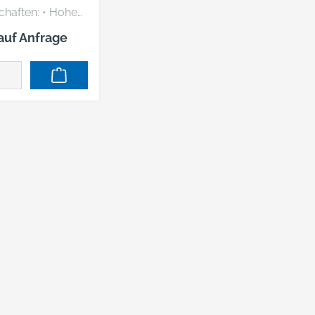
ften: • Hohe
estigkeit •
 auf Anfrage
abile
plast-Kappe •
le Passform •
hes Austauschen
s • Mit
ionsratsche und
hange-Visier
al: Thermoplast
ersteller:
utschland GmbH,
hurz-Str.1,
Neuss, DE,
1140,
emiumcustomer.
@mmm.com