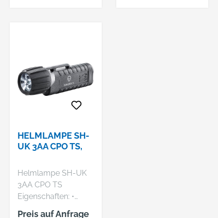
• Mit MFA Tech- oder
Hersteller: Schuberth
MFA-Duro-
GmbH, Stegelitzer
Multifunktionsadapte
Str. 12, 39126
r kombinierbar
Magdeburg, DE,
Hersteller: Schuberth
+4939181060,
GmbH, Stegelitzer
arbeitsschutz@schu
Str. 12, 39126
berth.com
Magdeburg, DE,
+4939181060,
arbeitsschutz@schu
berth.com
HELMLAMPE SH-
UK 3AA CPO TS,
Helmlampe SH-UK
3AA CPO TS
Eigenschaften: •
Stablampe mit LED-
Preis auf Anfrage