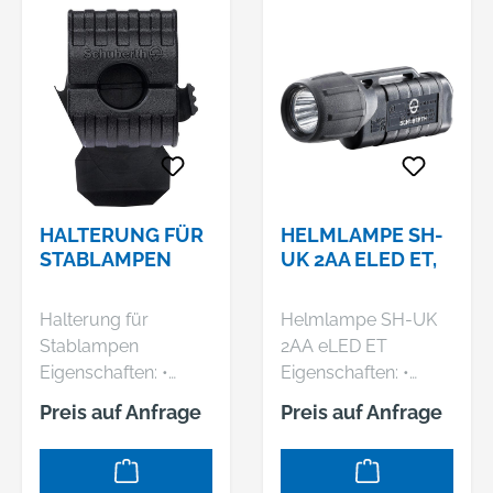
HALTERUNG FÜR
HELMLAMPE SH-
STABLAMPEN
UK 2AA ELED ET,
Halterung für
Helmlampe SH-UK
Stablampen
2AA eLED ET
Eigenschaften: •
Eigenschaften: •
Stablampenanbindu
Stablampe mit LED-
Preis auf Anfrage
Preis auf Anfrage
ng zur Anbringung
Technologie • Kurze
einer Stablampe an
Ausführung •
SCHUBERTH-Helme
Batteriebetrieben