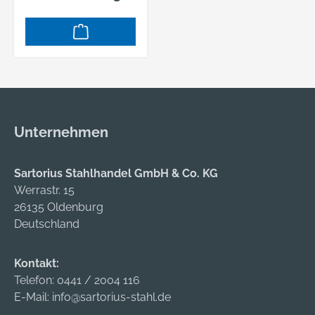
Technologie •
Batteriebetrieben
Hersteller: Schuberth
GmbH, Stegelitzer
Str. 12, 39126
Magdeburg, DE,
+4939181060,
arbeitsschutz@schu
Unternehmen
berth.com
Sartorius Stahlhandel GmbH & Co. KG
Werrastr. 15
26135 Oldenburg
Deutschland
Kontakt:
Telefon:
0441 / 2004 116
E-Mail:
info@sartorius-stahl.de