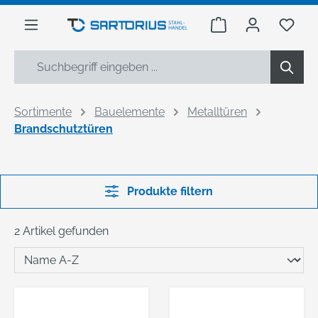
alt springen
Warenkorb enthäl
Du h
Sortimente
Bauelemente
Metalltüren
Brandschutztüren
Produkte filtern
2 Artikel gefunden