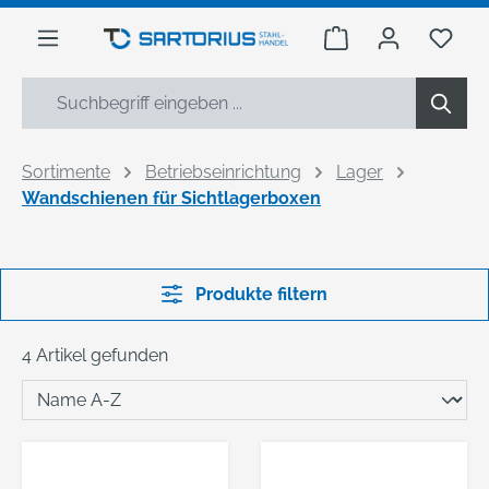
alt springen
Warenkorb enthäl
Du h
Sortimente
Betriebseinrichtung
Lager
Wandschienen für Sichtlagerboxen
Produkte filtern
4 Artikel gefunden