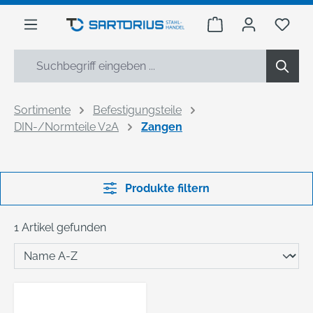
alt springen
Warenkorb enthäl
Du h
Sortimente
Befestigungsteile
DIN-/Normteile V2A
Zangen
Produkte filtern
1 Artikel gefunden