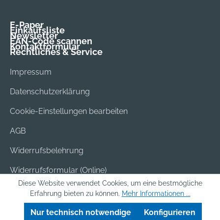
E-Paper
Einkaufsliste
Newsletter
EAN-Code scannen
Kontaktformular
Rechtliches & Service
Impressum
Datenschutzerklärung
Cookie-Einstellungen bearbeiten
AGB
Widerrufsbelehrung
Widerrufsformular (Online)
Diese Website verwendet Cookies, um eine bestmögliche
Versand & Bezahlung
Erfahrung bieten zu können.
Mehr Informationen ...
Batterieentsorgung
Nur technisch notwendige
Konfigurieren