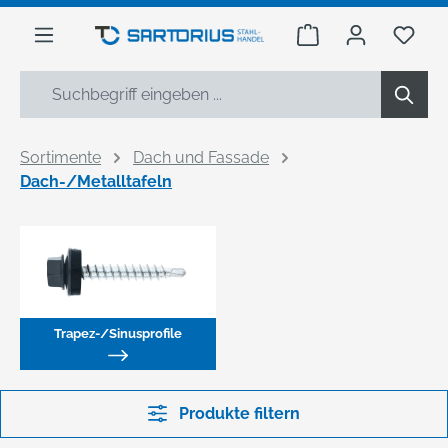
alt springen
Warenkorb enthäl
Du h
Sortimente
Dach und Fassade
Dach-/Metalltafeln
Trapez-/Sinusprofile
Produkte filtern