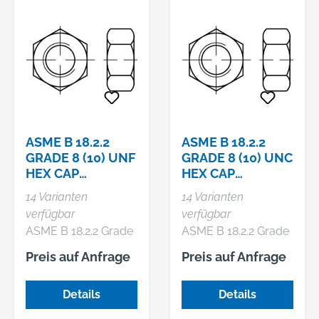
ASME B 18.2.2
ASME B 18.2.2
GRADE 8 (10) UNF
GRADE 8 (10) UNC
HEX CAP
HEX CAP
SCREWS,
SCREWS,
14 Varianten
14 Varianten
SECHSKANTMUT
SECHSKANTMUT
verfügbar
verfügbar
TERN MIT MIT
TERN MIT MIT
ASME B 18.2.2 Grade
ASME B 18.2.2 Grade
UNF-GEW
UNC-GEW
8 (~10) UNF Hex cap
8 (~10) UNC Hex cap
Preis auf Anfrage
Preis auf Anfrage
screws,
screws,
Sechskantmuttern
Sechskantmuttern
Details
Details
mit mit UNF-
mit mit UNC-
Gewinde
Gewinde