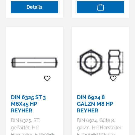
„THERMAG“-Muttern,
KG, Haferweg 1,
Details
Sechskantmuttern
22769 Hamburg, DE,
mit Klemmteil,
+4940853630,
Ganzmetallmuttern,
mail@reyher.de DIN
einteilig
439 04 Form B - Fein
galvanisch verzinkt
Sechskantmuttern,
niedrige Form, mit
metrischem
Feingewinde, mit
Fasen Abmessung:
BM 18 x 1,5 VE=S (50
Stück)
DIN 6325 ST 3
DIN 6924 8
M6X45 HP
GALZN M8 HP
REYHER
REYHER
DIN 6325, ST,
DIN 6924, Güte 8,
gehärtet, HP
galZn, HP Hersteller:
Hersteller: F. REYHER
F. REYHER Nchfg.