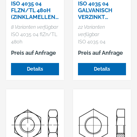
ISO 4035 04
ISO 4035 04
FLZN/TL 480H
GALVANISCH
(ZINKLAMELLENB
VERZINKT
ESCH.) NIEDRIGE
NIEDRIGE
8 Varianten verfügbar
22 Varianten
SECHSKANTMUT
SECHSKANTMUT
ISO 4035 04 flZn/TL
verfügbar
TERN MIT FASE
TERN MIT FASEN
480h
ISO 4035 04
(zinklamellenbesch.)
galvanisch verzinkt
Preis auf Anfrage
Preis auf Anfrage
Niedrige
Niedrige
Sechskantmuttern
Sechskantmuttern
Details
Details
mit Fasen
mit Fasen