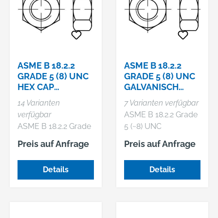
ASME B 18.2.2
ASME B 18.2.2
GRADE 5 (8) UNC
GRADE 5 (8) UNC
HEX CAP
GALVANISCH
SCREWS,
VERZINKT HEX
14 Varianten
7 Varianten verfügbar
SECHSKANTMUT
CAP SCREWS,
verfügbar
ASME B 18.2.2 Grade
TERN MIT MIT
SECHSKANTMUT
ASME B 18.2.2 Grade
5 (~8) UNC
UNC-GEWI
T
5 (~8) UNC Hex cap
galvanisch verzinkt
Preis auf Anfrage
Preis auf Anfrage
screws,
Hex cap screws,
Sechskantmuttern
Sechskantmuttern
Details
Details
mit mit UNC-
mit mit UNC-
Gewinde
Gewinde