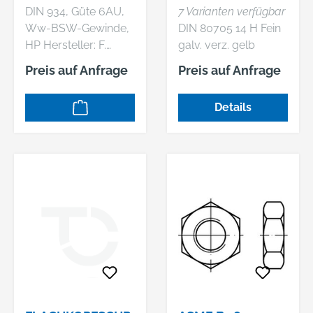
MUTTERN MIT
DIN 934, Güte 6AU,
7 Varianten verfügbar
KLEINEN SW, MIT
Ww-BSW-Gewinde,
DIN 80705 14 H Fein
METRISCH
HP Hersteller: F.
galv. verz. gelb
REYHER Nchfg.
Flache Muttern mit
Preis auf Anfrage
Preis auf Anfrage
GmbH & Co. KG,
kleinen SW, mit
Haferweg 1, 22769
metrischem
Details
Hamburg, DE,
Feingewinde
+4940853630,
mail@reyher.de DIN
934 6 AU Ww-BSW
Sechskantmuttern
mit zölligem
Whitworth-
Regelgewinde
Abmessung: WW 1
1/8 VE=S (10 Stück)