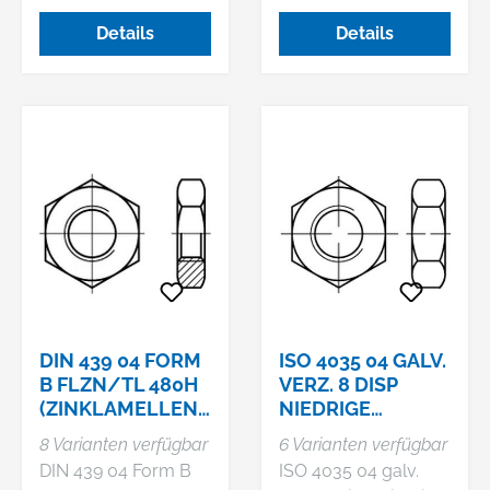
Klemmteil mit
HV-Verbindungen im
Details
Details
nichtmetallischem
Stahlbau
Einsatz
DIN 439 04 FORM
ISO 4035 04 GALV.
B FLZN/TL 480H
VERZ. 8 DISP
(ZINKLAMELLENB
NIEDRIGE
ESCH.)
SECHSKANTMUT
8 Varianten verfügbar
6 Varianten verfügbar
SECHSKANTMUT
TERN MIT FASEN
DIN 439 04 Form B
ISO 4035 04 galv.
TERN, NIEDRIGE F