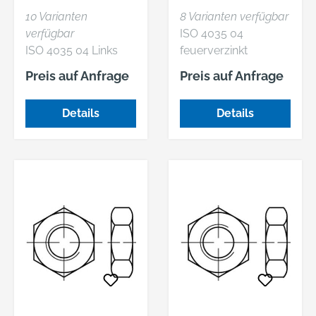
NIEDRIGE
SECHSKANTMUT
10 Varianten
8 Varianten verfügbar
SECHSKANTMUT
TERN MIT FASEN
verfügbar
ISO 4035 04
TERN MIT FASEN
ISO 4035 04 Links
feuerverzinkt
UND ME
galvanisch verzinkt
Niedrige
Preis auf Anfrage
Preis auf Anfrage
Niedrige
Sechskantmuttern
Sechskantmuttern
mit Fasen
Details
Details
mit Fasen und
metrischem
Linksgewinde