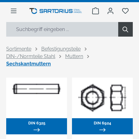
alt springen
Warenkorb enthäl
Du h
Sortimente
Befestigungsteile
DIN-/Normteile Stahl
Muttern
Sechskantmuttern
DIN 6325
DIN 6924