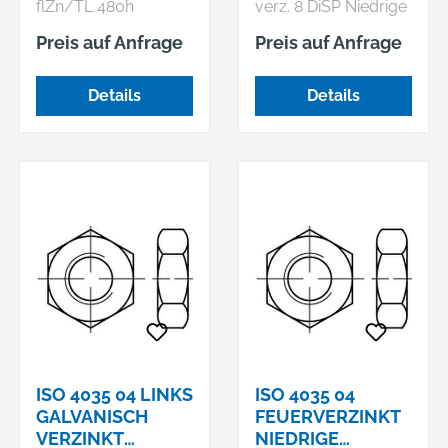
flZn/TL 480h
verz. 8 DiSP Niedrige
(zinklamellenbesch.)
Sechskantmuttern
Preis auf Anfrage
Preis auf Anfrage
Sechskantmuttern,
mit Fasen
niedrige Form, mit
Details
Details
Fasen
ISO 4035 04 LINKS
ISO 4035 04
GALVANISCH
FEUERVERZINKT
VERZINKT
NIEDRIGE