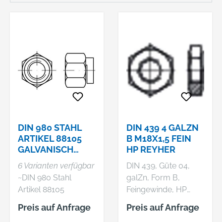
DIN 980 STAHL
DIN 439 4 GALZN
ARTIKEL 88105
B M18X1,5 FEIN
GALVANISCH
HP REYHER
VERKUPFERT
6 Varianten verfügbar
DIN 439, Güte 04,
„THERMAG“-
~DIN 980 Stahl
galZn, Form B,
MUTTERN,
Artikel 88105
Feingewinde, HP
SECHSKANTM
galvanisch
Hersteller: F. REYHER
Preis auf Anfrage
Preis auf Anfrage
verkupfert
Nchfg. GmbH & Co.