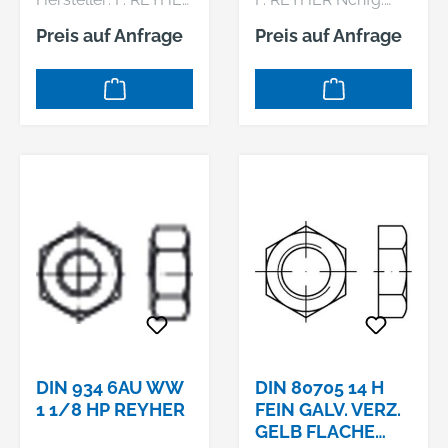
Nchfg. GmbH & Co.
GmbH & Co. KG,
Preis auf Anfrage
Preis auf Anfrage
KG, Haferweg 1,
Haferweg 1, 22769
22769 Hamburg, DE,
Hamburg, DE,
+4940853630,
+4940853630,
mail@reyher.de DIN
mail@reyher.de DIN
6325 Stahl, gehärtet
6924 8 galvanisch
m6 Zylinderstifte,
verzinkt
Toleranzfeld m6
Sechskantmuttern
Abmessung: 3 m6 x
mit Klemmteil, mit
45 VE=S (100 Stück)
nichtmetallischem
Einsatz Abmessung:
M 8 VE=S (100 Stück)
DIN 934 6AU WW
DIN 80705 14 H
1 1/8 HP REYHER
FEIN GALV. VERZ.
GELB FLACHE