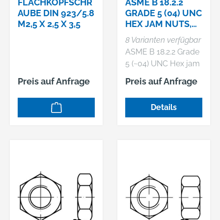
FLACHKOPFSCHR
ASME B 18.2.2
AUBE DIN 923/5.8
GRADE 5 (04) UNC
M2,5 X 2,5 X 3,5
HEX JAM NUTS,
NIEDRIGE
8 Varianten verfügbar
SECHSKANTMU.
ASME B 18.2.2 Grade
MIT UNC-GEWI
5 (~04) UNC Hex jam
nuts, Niedrige
Preis auf Anfrage
Preis auf Anfrage
Sechskantmu. mit
UNC-Gewinde
Details