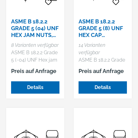
ASME B 18.2.2
ASME B 18.2.2
GRADE 5 (04) UNF
GRADE 5 (8) UNF
HEX JAM NUTS,
HEX CAP
NIEDRIGE
SCREWS,
8 Varianten verfügbar
14 Varianten
SECHSKANTMU.
SECHSKANTMUT
ASME B 18.2.2 Grade
verfügbar
MIT UNF-GEWI
TERN MIT MIT
5 (~04) UNF Hex jam
ASME B 18.2.2 Grade
UNF-GEWI
nuts, Niedrige
5 (~8) UNF Hex cap
Preis auf Anfrage
Preis auf Anfrage
Sechskantmu. mit
screws,
UNF-Gewinde
Sechskantmuttern
Details
Details
mit mit UNF-
Gewinde