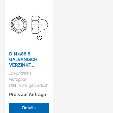
DIN 986 6
GALVANISCH
VERZINKT
SECHSKANT-
12 Varianten
HUTMUTTERN
verfügbar
MIT KLEMMTEIL
DIN 986 6 galvanisch
MIT
verzinkt Sechskant-
NICHTMETALL
Preis auf Anfrage
Hutmuttern mit
Klemmteil mit
Details
nichtmetallischem