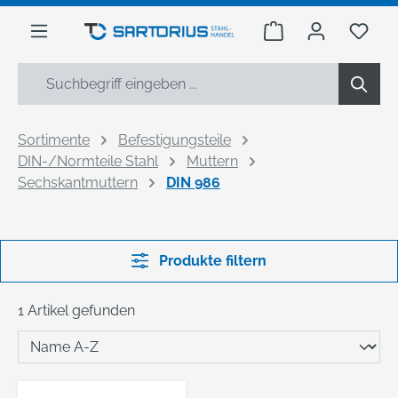
alt springen
Warenkorb enthäl
Du h
Sortimente
Befestigungsteile
DIN-/Normteile Stahl
Muttern
Sechskantmuttern
DIN 986
Produkte filtern
1 Artikel gefunden