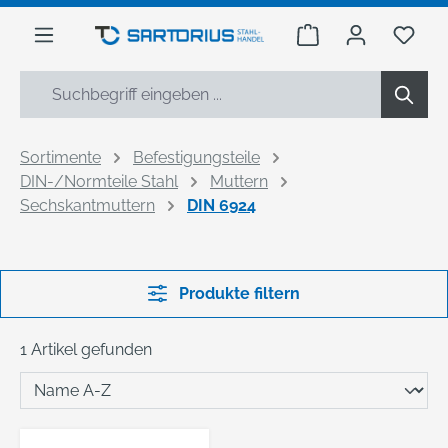
alt springen
Warenkorb enthäl
Du h
Sortimente
Befestigungsteile
DIN-/Normteile Stahl
Muttern
Sechskantmuttern
DIN 6924
Produkte filtern
1 Artikel gefunden