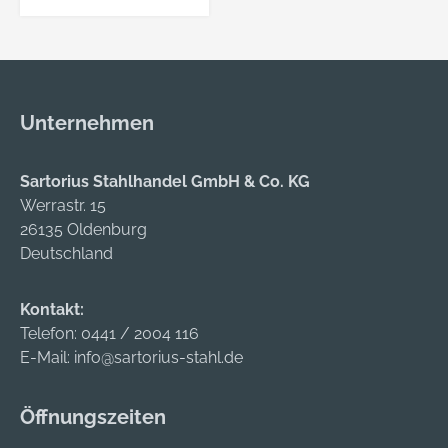
mail@reyher.de DIN
6924 8 galvanisch
verzinkt
Sechskantmuttern
mit Klemmteil, mit
Unternehmen
nichtmetallischem
Einsatz Abmessung:
M 8 VE=S (100 Stück)
Sartorius Stahlhandel GmbH & Co. KG
Werrastr. 15
26135 Oldenburg
Deutschland
Kontakt:
Telefon:
0441 / 2004 116
E-Mail:
info@sartorius-stahl.de
Öffnungszeiten